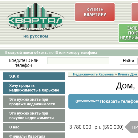
КУПИТЬ
КВАРТИРУ
ЗАЯВ
ПОК
на русском
НЕДВИ
Быстрый поиск обьекта по ID или номеру телефона
Введите ID или
телефон
Недвижимость Харькова
>
Купить Дом
Э.K.P.
Дом,
Хочу продать
недвижимость в Харькове
Это нужно знать при
0**-***-**-** Показать телефо
продаже недвижимости
Это нужно знать при
покупке недвижимости
ПР
3 780 000 грн. ($90 000)
О нас
Филиалы Квартала