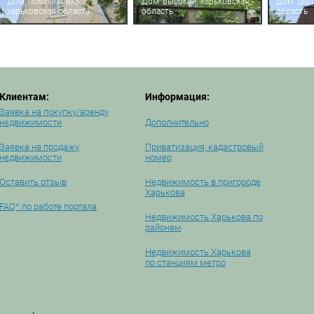
Дом, покотиловка,
Дом, высокий, харьковская
Дом, дерг
харьковская область
область
область
Клиентам:
Информация:
Заявка на покупку/аренду
недвижимости
Дополнительно
Заявка на продажу
Приватизация, кадастровый
недвижимости
номер
Оставить отзыв
Недвижимость в пригороде
Харькова
FAQ* по работе портала
Недвижимость Харькова по
районам
Недвижимость Харькова
по станциям метро