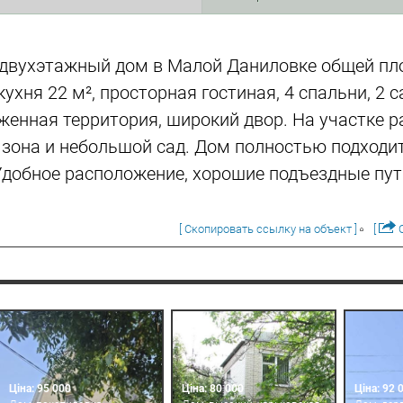
двухэтажный дом в Малой Даниловке общей пл
кухня 22 м², просторная гостиная, 4 спальни, 2 с
женная территория, широкий двор. На участке 
 зона и небольшой сад. Дом полностью подходи
добное расположение, хорошие подъездные пут
[ Скопировать ссылку на объект ]
[
О
Ціна: 95 000
Ціна: 80 000
Ціна: 92 