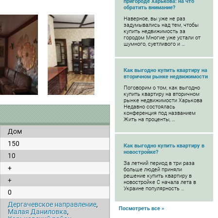
пригороде Харькова: на что
обратить внимание?
Наверное, вы уже не раз
задумывались над тем, чтобы
купить недвижимость за
городом Многие уже устали от
шумного, суетливого и …
Как выгодно купить квартиру на
вторичном рынке недвижимости
Поговорим о том, как выгодно
купить квартиру на вторичном
рынке недвижимости Харькова
Недавно состоялась
конференция под названием
Жить на проценты, …
Дом
150
Как выгодно купить квартиру в
новостройке?
10
За летний период в три раза
+
больше людей приняли
решение купить квартиру в
+
новостройке С начала лета в
Украине популярность …
0
Дергачевское направление
,
Посмотреть все »
Малая Даниловка
,