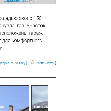
Харьковский район
ощадью около 150
анузла, газ. Участок
расположены гараж,
т для комфортного
и.
тправить заявку ]
[
Распечатать ]
000
Ціна: 79 500