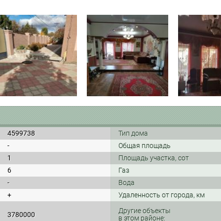
4599738
Тип дома
-
Общая площадь
1
Площадь участка, сот
6
Газ
-
Вода
+
Удаленность от города, км
Другие объекты
3780000
в этом районе: