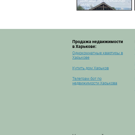
Дом, дергачи, харьковская
область
Продажа недвижимости
в Харькове:
Однокомнатные квартиры в
Харькове
Купить дом Харьков
Телеграм бот по
недвижимости Харькова