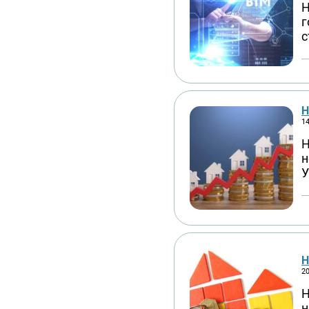
Н
г
с
Н
14
Н
н
У
Н
20
Н
н