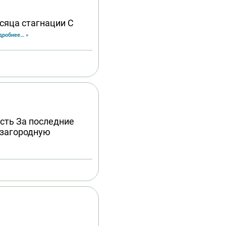
сяца стагнации С
дробнее… »
сть За последние
 загородную