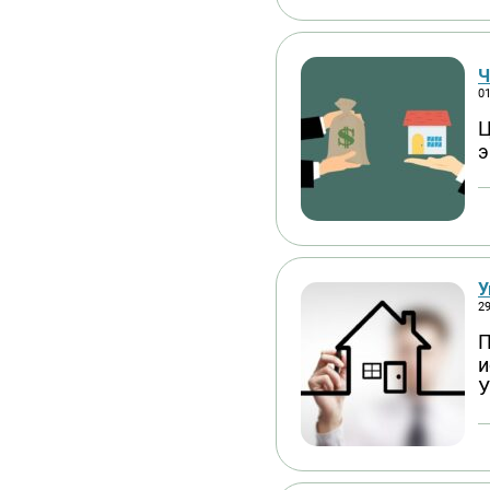
Ч
01
Ц
э
У
29
П
и
У