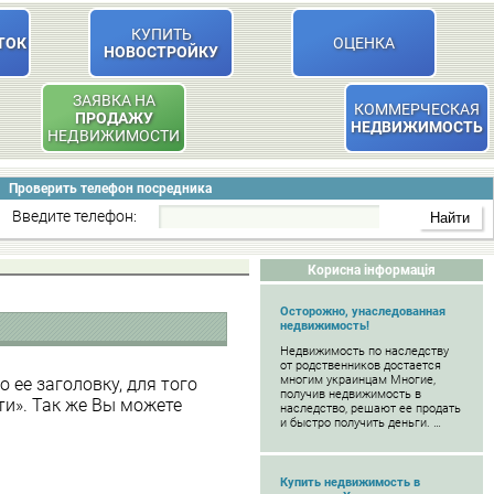
КУПИТЬ
ТОК
ОЦЕНКА
НОВОСТРОЙКУ
ЗАЯВКА НА
КОММЕРЧЕСКАЯ
ПРОДАЖУ
НЕДВИЖИМОСТЬ
НЕДВИЖИМОСТИ
Проверить телефон посредника
Введите телефон:
Корисна інформація
Осторожно, унаследованная
недвижимость!
Недвижимость по наследству
от родственников достается
многим украинцам Многие,
 ее заголовку, для того
получив недвижимость в
ти». Так же Вы можете
наследство, решают ее продать
и быстро получить деньги. …
Купить недвижимость в