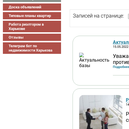
Доска объявлений
Записей на странице:
Типовые планы квартир
Работа риэлтором в
Харькове
Отзывы
Актуал
Телеграм бот по
15.05.2022
недвижимости Харькова
Уважае
проти
Подробнее
Р
14
Р
с