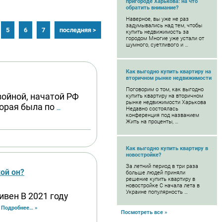
пригороде Харькова: на что
обратить внимание?
Наверное, вы уже не раз
задумывались над тем, чтобы
5
6
7
последняя >
купить недвижимость за
городом Многие уже устали от
шумного, суетливого и …
Как выгодно купить квартиру на
вторичном рынке недвижимости
Поговорим о том, как выгодно
войной, начатой РФ
купить квартиру на вторичном
рынке недвижимости Харькова
орая была по
…
Недавно состоялась
конференция под названием
Жить на проценты, …
Как выгодно купить квартиру в
новостройке?
За летний период в три раза
ой он?
больше людей приняли
решение купить квартиру в
новостройке С начала лета в
Украине популярность …
ивен В 2021 году
 Подробнее… »
Посмотреть все »