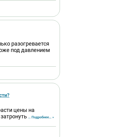
лько разогревается
роже под давлением
сти?
расти цены на
 затронуть
… Подробнее… »