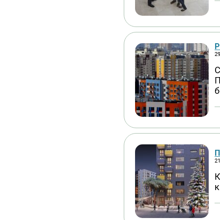
Р
29
С
П
б
П
21
К
к