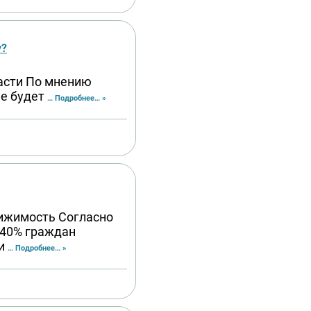
у?
расти По мнению
не будет
… Подробнее… »
вижимость Согласно
 40% граждан
 и
… Подробнее… »