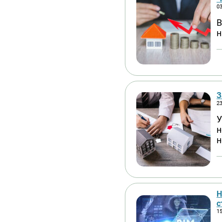
03
В
н
З
23
У
н
н
Н
с
15