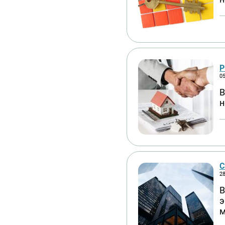
Р
05
В
н
С
28
В
э
м