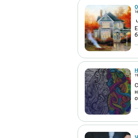
О
16
Ч
Е
б
Н
19
С
н
о
Ч