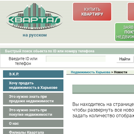
КУПИТЬ
КВАРТИРУ
ЗАЯВ
ПОК
на русском
НЕДВИ
Быстрый поиск обьекта по ID или номеру телефона
Введите ID или
телефон
Недвижимость Харькова
> Новости
Э.K.P.
Хочу продать
недвижимость в Харькове
Это нужно знать при
продаже недвижимости
Вы находитесь на странице
чтобы развернуть все ново
Это нужно знать при
покупке недвижимости
задать количество отобра
О нас
Филиалы Квартала