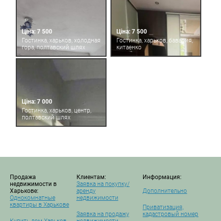
Ціна: 7 500
Ціна: 7 500
Гостинка, харьков, холодная
Гостинка, харьков, бавария,
гора, полтавский шлях
китаенко
Ціна: 7 000
Гостинка, харьков, центр,
полтавский шлях
Продажа
Клиентам:
Информация:
недвижимости в
Заявка на покупку/
Харькове:
аренду
Дополнительно
Однокомнатные
недвижимости
квартиры в Харькове
Приватизация,
Заявка на продажу
кадастровый номер