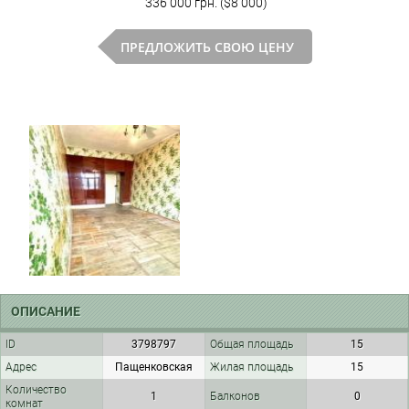
336 000 грн. ($8 000)
ПРЕДЛОЖИТЬ СВОЮ ЦЕНУ
ОПИСАНИЕ
ID
3798797
Общая площадь
15
Адрес
Пащенковская
Жилая площадь
15
Количество
1
Балконов
0
комнат