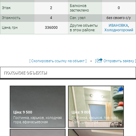
Балконов
Этаж
2
0
застеклено
Этажность
4
Сан. узел
без своего с/у
Другие объекты
ИВАНОВКА
,
Цена, грн
336000
в этом районе:
Холодногорский
[ Скопировать ссылку на объект ]
[
Отправить заявку ]
ПОХОЖИЕ ОБЪЕКТЫ
Ціна: 9 500
Ціна: 9 000
Гостинка, харьков, холодная
Гостинка, харьков, павлово
гора, афанасьевская
поле, шекспира