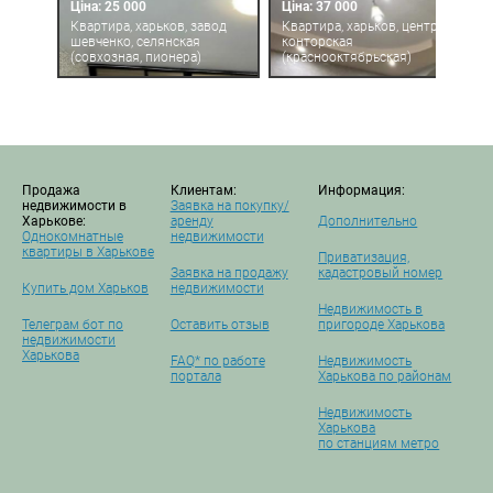
Ціна: 25 000
Ціна: 37 000
Квартира, харьков, завод
Квартира, харьков, центр,
шевченко, селянская
конторская
(совхозная, пионера)
(краснооктябрьская)
Продажа
Клиентам:
Информация:
недвижимости в
Заявка на покупку/
Харькове:
аренду
Дополнительно
Однокомнатные
недвижимости
квартиры в Харькове
Приватизация,
Заявка на продажу
кадастровый номер
Купить дом Харьков
недвижимости
Недвижимость в
Телеграм бот по
Оставить отзыв
пригороде Харькова
недвижимости
Харькова
FAQ* по работе
Недвижимость
портала
Харькова по районам
Недвижимость
Харькова
по станциям метро