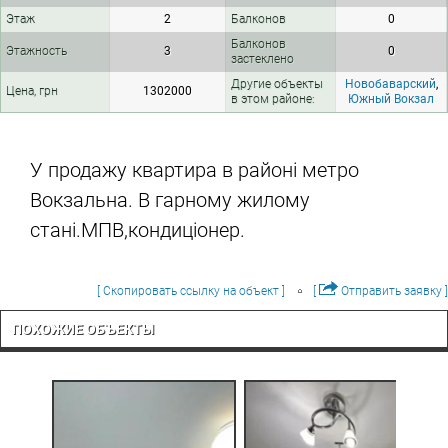
Этаж
2
Балконов
0
Балконов
Этажность
3
0
застеклено
Другие объекты
Новобаварский
,
Цена, грн
1302000
в этом районе:
Южный Вокзал
У продажу квартира в районі метро
Вокзальна. В гарному жилому
стані.МПВ,кондиціонер.
[ Скопировать ссылку на объект ]
[
Отправить заявку ]
ПОХОЖИЕ ОБЪЕКТЫ