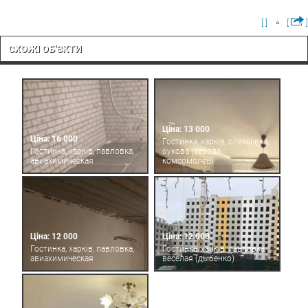
[ ]
[
]
СХОЖІ ОБ'ЄКТИ
Ціна: 13 000
Ціна: 16 000
Гостинка, харків, олексіївка,
Гостинка, харків, павловка,
букова (завода
авиахимическая
комсомолец)
Ціна: 12 000
Ціна: 12 000
Гостинка, харків, павловка,
Гостинка, харків, павловка,
авиахимическая
веселая (дыбенко)