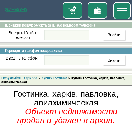
Швидкий пошук об"єкта за ID або номером телефона
Введіть ID або
телефон
Перевірити телефон посередника
Введіть телефон:
Нерухомість Харкова
>
Купити Гостинка
>
Купити Гостинка, харків, павловка,
авиахимическая
Гостинка, харків, павловка,
авиахимическая
— Объект недвижимости
продан и удален в архив.