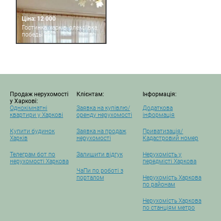
Ціна: 12 000
Гостинка, харків, олексіївка,
победы пр.
Продаж нерухомості
Клієнтам:
Інформація:
у Харкові:
Однокімнатні
Заявка на купівлю/
Додаткова
квартири у Харкові
оренду нерухомості
інформація
Купити будинок
Заявка на продаж
Приватизація/
Харків
нерухомості
Кадастровий номер
Телеграм бот по
Залишити відгук
Нерухомість у
нерухомості Харкова
передмісті Харкова
ЧаПи по роботі з
порталом
Нерухомість Харкова
по районам
Нерухомість Харкова
по станціям метро