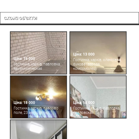
СХОЖІ ОБ'ЄКТИ
Ціна: 13 000
Ціна: 16 000
Гостинка, харків, олексіївка,
Гостинка, харків, павловка,
букова (завода
авиахимическая
комсомолец)
Ціна: 18 000
Ціна: 18 000
Гостинка, харків, павлово
Гостинка, харків, павловка,
поле, 23 августа пер.
павловская