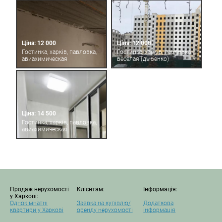
Ціна: 12 000
Ціна: 12 000
Гостинка, харків, павловка,
Гостинка, харків, павловка,
авиахимическая
веселая (дыбенко)
Ціна: 14 500
Гостинка, харків, павловка,
авиахимическая
Продаж нерухомості
Клієнтам:
Інформація:
у Харкові:
Однокімнатні
Заявка на купівлю/
Додаткова
квартири у Харкові
оренду нерухомості
інформація