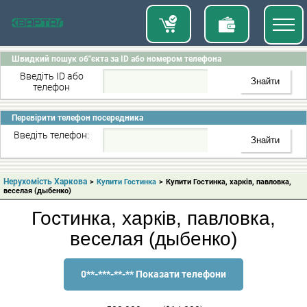
Швидкий пошук об"єкта за ID або номером телефона
Введіть ID або
телефон
Перевірити телефон посередника
Введіть телефон:
Нерухомість Харкова
>
Купити Гостинка
>
Купити Гостинка, харків, павловка,
веселая (дыбенко)
Гостинка, харків, павловка,
веселая (дыбенко)
0**-***-**-** Показати телефони