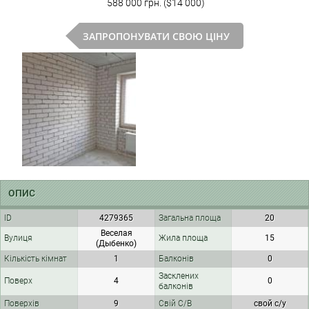
588 000 грн. ($14 000)
ЗАПРОПОНУВАТИ СВОЮ ЦІНУ
ОПИС
ID
4279365
Загальна площа
20
Веселая
Вулиця
Жила площа
15
(Дыбенко)
Кількість кімнат
1
Балконів
0
Засклених
Поверх
4
0
балконів
Поверхів
9
Свій С/В
свой с/у