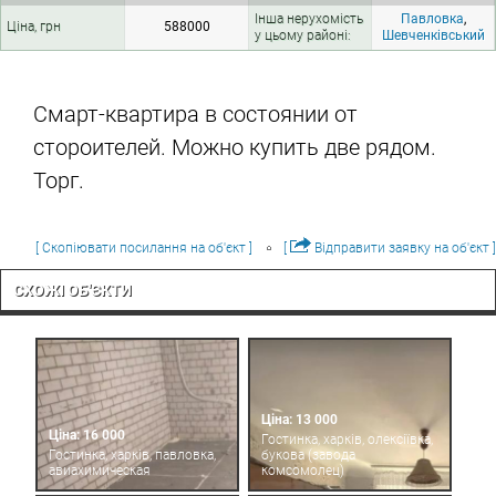
Інша нерухомість
Павловка
,
Ціна, грн
588000
у цьому районі:
Шевченківський
Смарт-квартира в состоянии от
стороителей. Можно купить две рядом.
Торг.
[ Скопіювати посилання на об'єкт ]
[
Відправити заявку на об'єкт ]
СХОЖІ ОБ'ЄКТИ
Ціна: 13 000
Ціна: 16 000
Гостинка, харків, олексіївка,
Гостинка, харків, павловка,
букова (завода
авиахимическая
комсомолец)