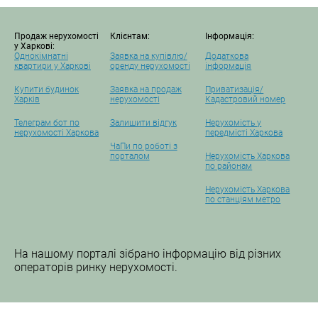
Продаж нерухомості
Клієнтам:
Інформація:
у Харкові:
Однокімнатні
Заявка на купівлю/
Додаткова
квартири у Харкові
оренду нерухомості
інформація
Купити будинок
Заявка на продаж
Приватизація/
Харків
нерухомості
Кадастровий номер
Телеграм бот по
Залишити відгук
Нерухомість у
нерухомості Харкова
передмісті Харкова
ЧаПи по роботі з
порталом
Нерухомість Харкова
по районам
Нерухомість Харкова
по станціям метро
На нашому порталі зібрано інформацію від різних
операторів ринку нерухомості.