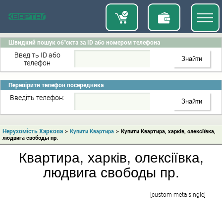
Швидкий пошук об"єкта за ID або номером телефона
Введіть ID або
телефон
Перевірити телефон посередника
Введіть телефон:
Нерухомість Харкова
>
Купити Квартира
>
Купити Квартира, харків, олексіївка,
людвига свободы пр.
Квартира, харків, олексіївка,
людвига свободы пр.
[custom-meta single]