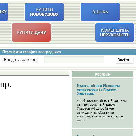
КУПИТИ
НКУ
ОЦІНКА
НОВОБУДОВУ
КОМЕРЦІЙНА
КУПИТИ
ДАЧУ
НЕРУХОМІСТЬ
Перевірити телефон посередника
Введіть телефон:
Корисне
пр.
Квартал вітає з Різдвяним
святвечором та Різдвом
Христовим
АН «Квартал» вітає з Різдвяним
святвечором та Різдвом
Христовим! Щиро бажає
залишити всі образи за
порогом, відкрити своє серце
для …