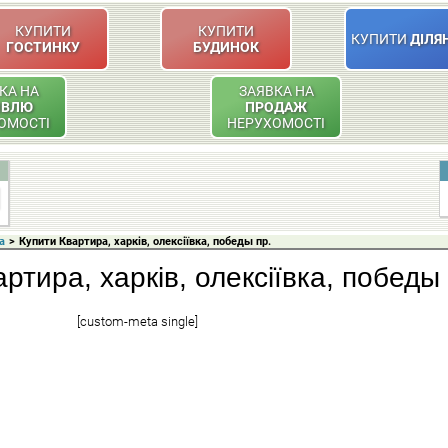
КУПИТИ
КУПИТИ
КУПИТИ
ДІЛЯ
ГОСТИНКУ
БУДИНОК
КА НА
ЗАЯВКА НА
ІВЛЮ
ПРОДАЖ
ОМОСТІ
НЕРУХОМОСТІ
а
>
Купити Квартира, харків, олексіївка, победы пр.
артира, харків, олексіївка, победы 
[custom-meta single]