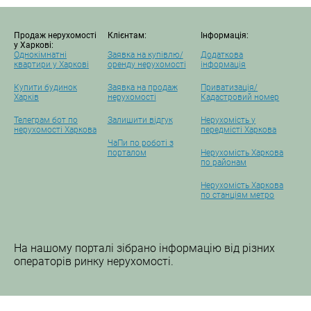
Продаж нерухомості
Клієнтам:
Інформація:
у Харкові:
Однокімнатні
Заявка на купівлю/
Додаткова
квартири у Харкові
оренду нерухомості
інформація
Купити будинок
Заявка на продаж
Приватизація/
Харків
нерухомості
Кадастровий номер
Телеграм бот по
Залишити відгук
Нерухомість у
нерухомості Харкова
передмісті Харкова
ЧаПи по роботі з
порталом
Нерухомість Харкова
по районам
Нерухомість Харкова
по станціям метро
На нашому порталі зібрано інформацію від різних
операторів ринку нерухомості.