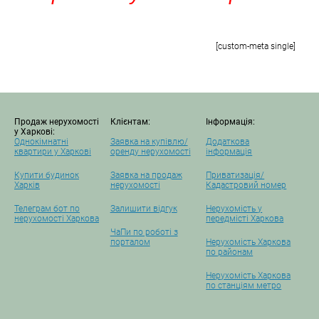
[custom-meta single]
Продаж нерухомості
Клієнтам:
Інформація:
у Харкові:
Однокімнатні
Заявка на купівлю/
Додаткова
квартири у Харкові
оренду нерухомості
інформація
Купити будинок
Заявка на продаж
Приватизація/
Харків
нерухомості
Кадастровий номер
Телеграм бот по
Залишити відгук
Нерухомість у
нерухомості Харкова
передмісті Харкова
ЧаПи по роботі з
порталом
Нерухомість Харкова
по районам
Нерухомість Харкова
по станціям метро