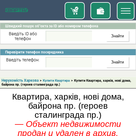
Швидкий пошук об"єкта за ID або номером телефона
Введіть ID або
телефон
Перевірити телефон посередника
Введіть телефон:
Нерухомість Харкова
>
Купити Квартира
>
Купити Квартира, харків, нові дома,
байрона пр. (героев сталинграда пр.)
Квартира, харків, нові дома,
байрона пр. (героев
сталинграда пр.)
— Объект недвижимости
продан и удален в архив.