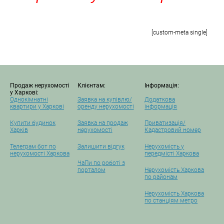
[custom-meta single]
Продаж нерухомості
Клієнтам:
Інформація:
у Харкові:
Однокімнатні
Заявка на купівлю/
Додаткова
квартири у Харкові
оренду нерухомості
інформація
Купити будинок
Заявка на продаж
Приватизація/
Харків
нерухомості
Кадастровий номер
Телеграм бот по
Залишити відгук
Нерухомість у
нерухомості Харкова
передмісті Харкова
ЧаПи по роботі з
порталом
Нерухомість Харкова
по районам
Нерухомість Харкова
по станціям метро