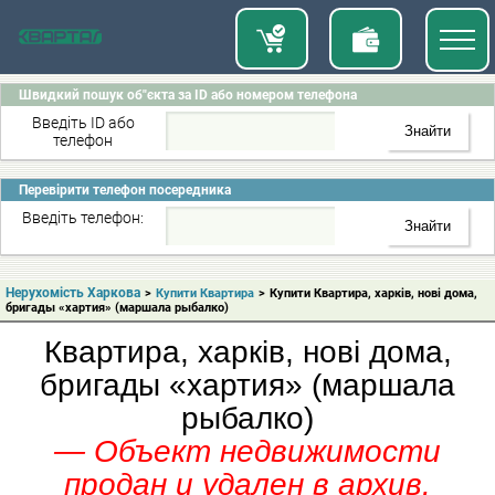
Швидкий пошук об"єкта за ID або номером телефона
Введіть ID або
телефон
Перевірити телефон посередника
Введіть телефон:
Нерухомість Харкова
>
Купити Квартира
>
Купити Квартира, харків, нові дома,
бригады «хартия» (маршала рыбалко)
Квартира, харків, нові дома,
бригады «хартия» (маршала
рыбалко)
— Объект недвижимости
продан и удален в архив.