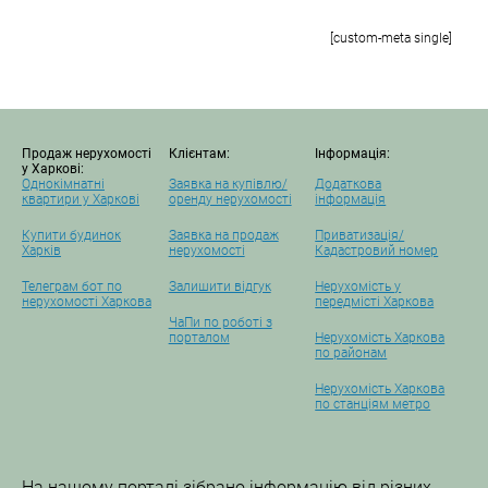
[custom-meta single]
Продаж нерухомості
Клієнтам:
Інформація:
у Харкові:
Однокімнатні
Заявка на купівлю/
Додаткова
квартири у Харкові
оренду нерухомості
інформація
Купити будинок
Заявка на продаж
Приватизація/
Харків
нерухомості
Кадастровий номер
Телеграм бот по
Залишити відгук
Нерухомість у
нерухомості Харкова
передмісті Харкова
ЧаПи по роботі з
порталом
Нерухомість Харкова
по районам
Нерухомість Харкова
по станціям метро
На нашому порталі зібрано інформацію від різних