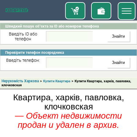
Швидкий пошук об"єкта за ID або номером телефона
Введіть ID або
телефон
Перевірити телефон посередника
Введіть телефон:
Нерухомість Харкова
>
Купити Квартира
>
Купити Квартира, харків, павловка,
клочковская
Квартира, харків, павловка,
клочковская
— Объект недвижимости
продан и удален в архив.