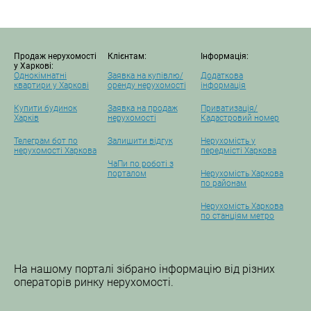
Продаж нерухомості
Клієнтам:
Інформація:
у Харкові:
Однокімнатні
Заявка на купівлю/
Додаткова
квартири у Харкові
оренду нерухомості
інформація
Купити будинок
Заявка на продаж
Приватизація/
Харків
нерухомості
Кадастровий номер
Телеграм бот по
Залишити відгук
Нерухомість у
нерухомості Харкова
передмісті Харкова
ЧаПи по роботі з
порталом
Нерухомість Харкова
по районам
Нерухомість Харкова
по станціям метро
На нашому порталі зібрано інформацію від різних
операторів ринку нерухомості.