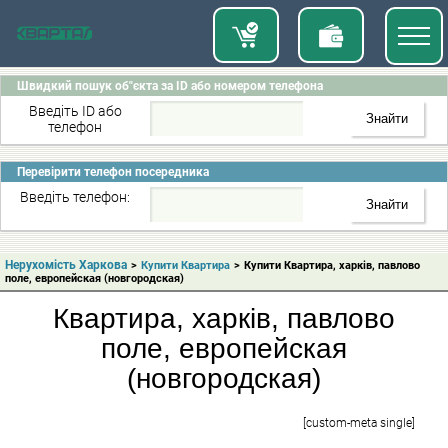
Швидкий пошук об"єкта за ID або номером телефона
Введіть ID або
телефон
Перевірити телефон посередника
Введіть телефон:
Нерухомість Харкова
>
Купити Квартира
>
Купити Квартира, харків, павлово
поле, европейская (новгородская)
Квартира, харків, павлово
поле, европейская
(новгородская)
[custom-meta single]