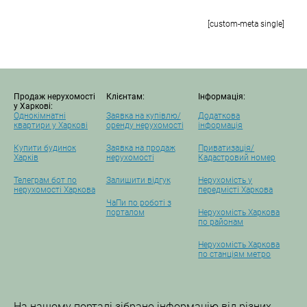
[custom-meta single]
Продаж нерухомості
Клієнтам:
Інформація:
у Харкові:
Однокімнатні
Заявка на купівлю/
Додаткова
квартири у Харкові
оренду нерухомості
інформація
Купити будинок
Заявка на продаж
Приватизація/
Харків
нерухомості
Кадастровий номер
Телеграм бот по
Залишити відгук
Нерухомість у
нерухомості Харкова
передмісті Харкова
ЧаПи по роботі з
порталом
Нерухомість Харкова
по районам
Нерухомість Харкова
по станціям метро
На нашому порталі зібрано інформацію від різних