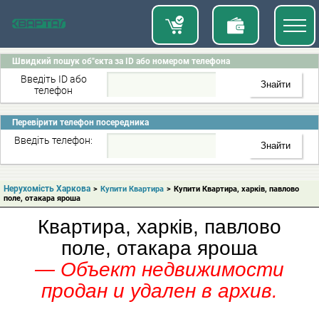
Швидкий пошук об"єкта за ID або номером телефона
Введіть ID або
телефон
Перевірити телефон посередника
Введіть телефон:
Нерухомість Харкова
>
Купити Квартира
>
Купити Квартира, харків, павлово
поле, отакара яроша
Квартира, харків, павлово
поле, отакара яроша
— Объект недвижимости
продан и удален в архив.