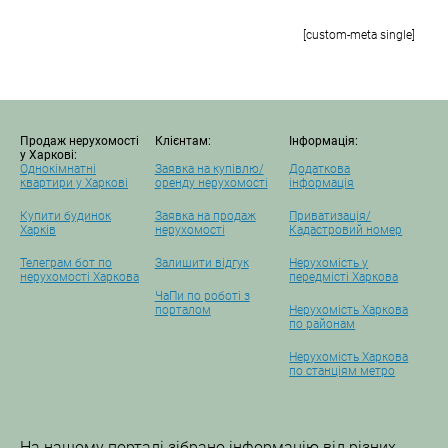
[custom-meta single]
Продаж нерухомості
Клієнтам:
Інформація:
у Харкові:
Однокімнатні
Заявка на купівлю/
Додаткова
квартири у Харкові
оренду нерухомості
інформація
Купити будинок
Заявка на продаж
Приватизація/
Харків
нерухомості
Кадастровий номер
Телеграм бот по
Залишити відгук
Нерухомість у
нерухомості Харкова
передмісті Харкова
ЧаПи по роботі з
порталом
Нерухомість Харкова
по районам
Нерухомість Харкова
по станціям метро
На нашому порталі зібрано інформацію від різних