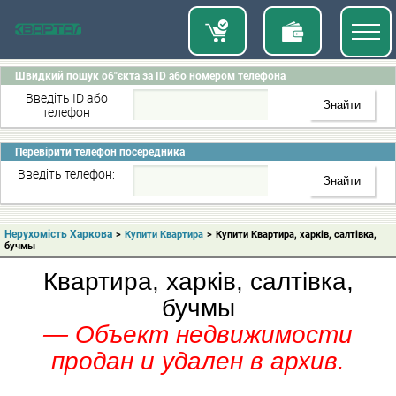
Швидкий пошук об"єкта за ID або номером телефона
Введіть ID або
телефон
Перевірити телефон посередника
Введіть телефон:
Нерухомість Харкова
>
Купити Квартира
>
Купити Квартира, харків, салтівка,
бучмы
Квартира, харків, салтівка,
бучмы
— Объект недвижимости
продан и удален в архив.