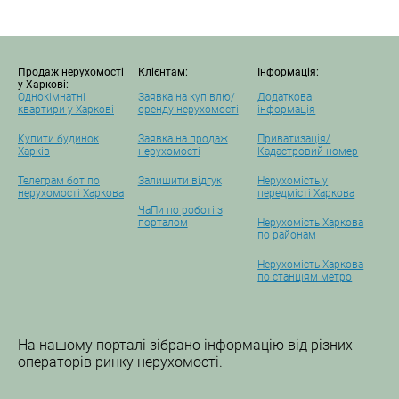
Продаж нерухомості
Клієнтам:
Інформація:
у Харкові:
Однокімнатні
Заявка на купівлю/
Додаткова
квартири у Харкові
оренду нерухомості
інформація
Купити будинок
Заявка на продаж
Приватизація/
Харків
нерухомості
Кадастровий номер
Телеграм бот по
Залишити відгук
Нерухомість у
нерухомості Харкова
передмісті Харкова
ЧаПи по роботі з
порталом
Нерухомість Харкова
по районам
Нерухомість Харкова
по станціям метро
На нашому порталі зібрано інформацію від різних
операторів ринку нерухомості.