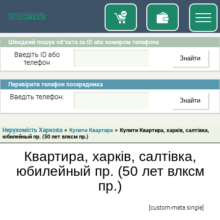
Швидкий пошук об"єкта за ID або номером телефона
Введіть ID або
телефон
Перевірити телефон посередника
Введіть телефон:
Нерухомість Харкова
>
Купити Квартира
>
Купити Квартира, харків, салтівка,
юбилейный пр. (50 лет влксм пр.)
Квартира, харків, салтівка,
юбилейный пр. (50 лет влксм
пр.)
[custom-meta single]