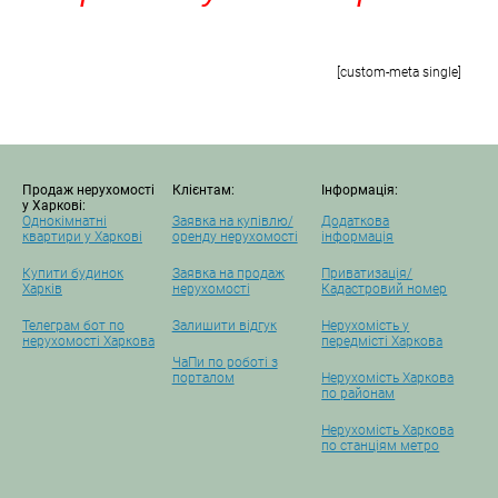
[custom-meta single]
Продаж нерухомості
Клієнтам:
Інформація:
у Харкові:
Однокімнатні
Заявка на купівлю/
Додаткова
квартири у Харкові
оренду нерухомості
інформація
Купити будинок
Заявка на продаж
Приватизація/
Харків
нерухомості
Кадастровий номер
Телеграм бот по
Залишити відгук
Нерухомість у
нерухомості Харкова
передмісті Харкова
ЧаПи по роботі з
порталом
Нерухомість Харкова
по районам
Нерухомість Харкова
по станціям метро