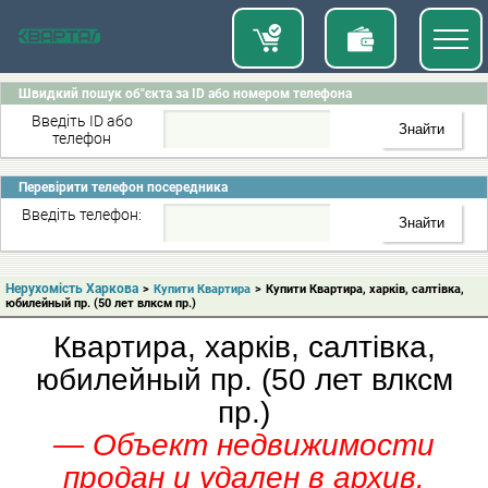
Швидкий пошук об"єкта за ID або номером телефона
Введіть ID або
телефон
Перевірити телефон посередника
Введіть телефон:
Нерухомість Харкова
>
Купити Квартира
>
Купити Квартира, харків, салтівка,
юбилейный пр. (50 лет влксм пр.)
Квартира, харків, салтівка,
юбилейный пр. (50 лет влксм
пр.)
— Объект недвижимости
продан и удален в архив.