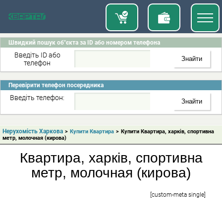
Швидкий пошук об"єкта за ID або номером телефона
Введіть ID або
телефон
Перевірити телефон посередника
Введіть телефон:
Нерухомість Харкова
>
Купити Квартира
>
Купити Квартира, харків, спортивна
метр, молочная (кирова)
Квартира, харків, спортивна
метр, молочная (кирова)
[custom-meta single]