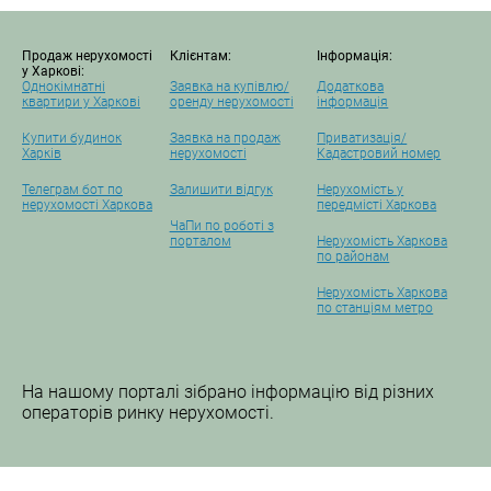
Продаж нерухомості
Клієнтам:
Інформація:
у Харкові:
Однокімнатні
Заявка на купівлю/
Додаткова
квартири у Харкові
оренду нерухомості
інформація
Купити будинок
Заявка на продаж
Приватизація/
Харків
нерухомості
Кадастровий номер
Телеграм бот по
Залишити відгук
Нерухомість у
нерухомості Харкова
передмісті Харкова
ЧаПи по роботі з
порталом
Нерухомість Харкова
по районам
Нерухомість Харкова
по станціям метро
На нашому порталі зібрано інформацію від різних
операторів ринку нерухомості.