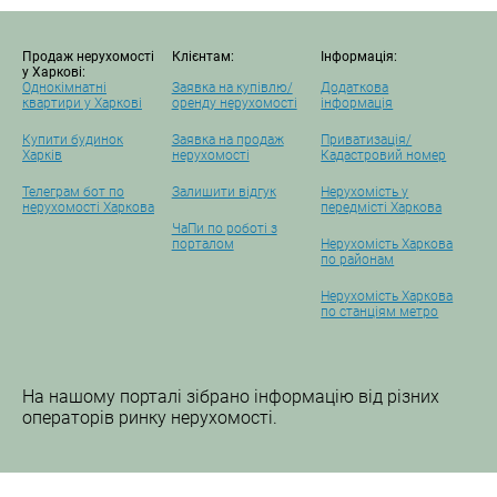
Продаж нерухомості
Клієнтам:
Інформація:
у Харкові:
Однокімнатні
Заявка на купівлю/
Додаткова
квартири у Харкові
оренду нерухомості
інформація
Купити будинок
Заявка на продаж
Приватизація/
Харків
нерухомості
Кадастровий номер
Телеграм бот по
Залишити відгук
Нерухомість у
нерухомості Харкова
передмісті Харкова
ЧаПи по роботі з
порталом
Нерухомість Харкова
по районам
Нерухомість Харкова
по станціям метро
На нашому порталі зібрано інформацію від різних
операторів ринку нерухомості.