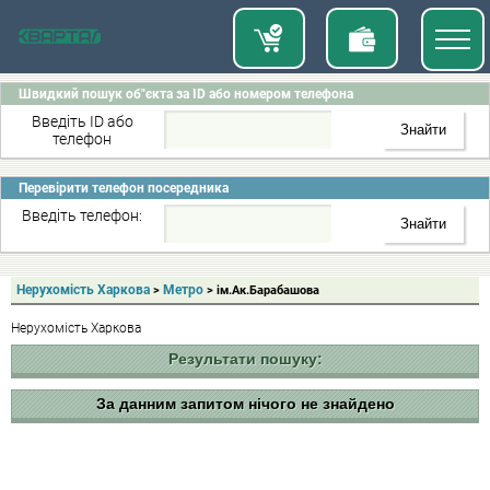
Швидкий пошук об"єкта за ID або номером телефона
Введіть ID або
телефон
Перевірити телефон посередника
Введіть телефон:
Нерухомість Харкова
Метро
>
> ім.Ак.Барабашова
Нерухомість Харкова
Результати пошуку:
За данним запитом нічого не знайдено