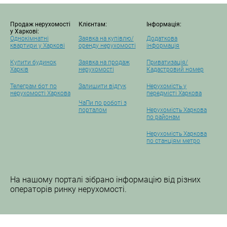
Продаж нерухомості
Клієнтам:
Інформація:
у Харкові:
Однокімнатні
Заявка на купівлю/
Додаткова
квартири у Харкові
оренду нерухомості
інформація
Купити будинок
Заявка на продаж
Приватизація/
Харків
нерухомості
Кадастровий номер
Телеграм бот по
Залишити відгук
Нерухомість у
нерухомості Харкова
передмісті Харкова
ЧаПи по роботі з
порталом
Нерухомість Харкова
по районам
Нерухомість Харкова
по станціям метро
На нашому порталі зібрано інформацію від різних
операторів ринку нерухомості.