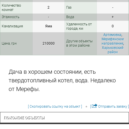
Количество
2
Газ
-
комнат
Этажность
-
Вода
+
Удаленность от
Канализация
Яма
0
города, км
Артемовка
,
Мерефянское
Другие объекты
Цена, грн
210000
направление
,
в этом районе:
Харьковский
район
Дача в хорошем состоянии, есть
твердотопливный котел, вода. Недалеко
от Мерефы.
[ Скопировать ссылку на объект ]
[
Отправить заявку ]
ПОХОЖИЕ ОБЪЕКТЫ