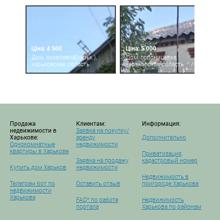
Ціна: 4 500
Ціна: 5 000
Дом, яковлевка(харьк.),
Дом, солоницевка,
харьковская область
харьковская область
Продажа
Клиентам:
Информация:
недвижимости в
Заявка на покупку/
Харькове:
аренду
Дополнительно
Однокомнатные
недвижимости
квартиры в Харькове
Приватизация,
Заявка на продажу
кадастровый номер
Купить дом Харьков
недвижимости
Недвижимость в
Телеграм бот по
Оставить отзыв
пригороде Харькова
недвижимости
Харькова
FAQ* по работе
Недвижимость
портала
Харькова по районам