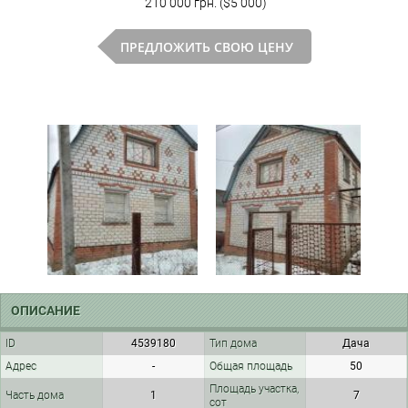
210 000 грн. ($5 000)
ПРЕДЛОЖИТЬ СВОЮ ЦЕНУ
ОПИСАНИЕ
ID
4539180
Тип дома
Дача
Адрес
-
Общая площадь
50
Площадь участка,
Часть дома
1
7
сот