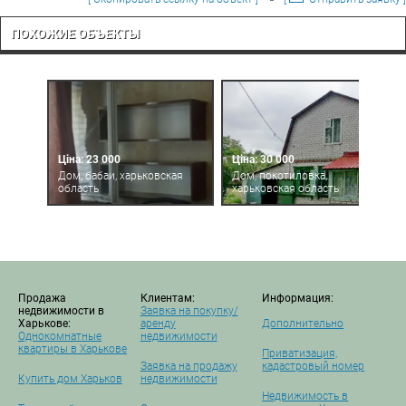
ПОХОЖИЕ ОБЪЕКТЫ
Ціна: 23 000
Ціна: 30 000
Дом, бабаи, харьковская
Дом, покотиловка,
область
харьковская область
Продажа
Клиентам:
Информация:
недвижимости в
Заявка на покупку/
Харькове:
аренду
Дополнительно
Однокомнатные
недвижимости
квартиры в Харькове
Приватизация,
Заявка на продажу
кадастровый номер
Купить дом Харьков
недвижимости
Недвижимость в