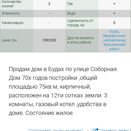
Количество
3
Газ
+
комнат
Этажность
-
Вода
+
Удаленность от
Канализация
-
0
города, км
Буды
,
Мерефянское
Другие объекты
Цена, грн
1092000
направление
,
в этом районе:
Харьковский
район
Продам дом в Будах по улице Соборная.
Дом 70х годов постройки ,общей
площадью 75кв.м, кирпичный,
расположен на 12ти сотках земли. 3
комнаты, газовый котел ,удобства в
доме. Состояние жилое.
[ Скопировать ссылку на объект ]
[
Отправить заявку ]