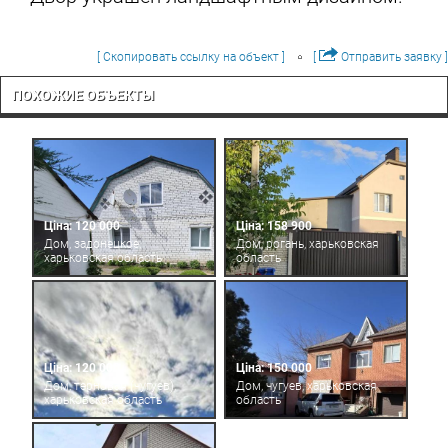
[ Скопировать ссылку на объект ]
[
Отправить заявку ]
ПОХОЖИЕ ОБЪЕКТЫ
Ціна: 120 000
Ціна: 158 900
Дом, задонецкое,
Дом, рогань, харьковская
харьковская область
область
Ціна: 120 000
Ціна: 150 000
Дом, терновая (чугуев),
Дом, чугуев, харьковская
харьковская область
область