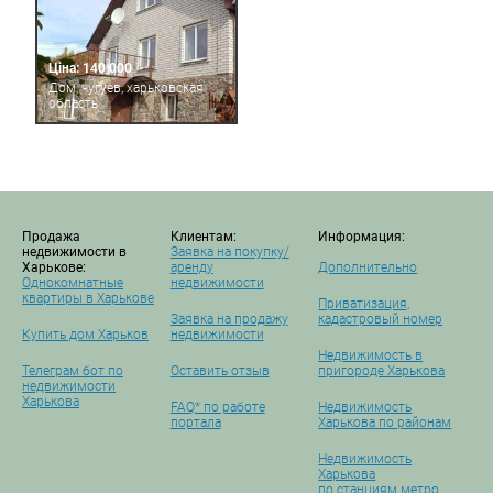
Ціна: 140 000
Дом, чугуев, харьковская
область
Продажа
Клиентам:
Информация:
недвижимости в
Заявка на покупку/
Харькове:
аренду
Дополнительно
Однокомнатные
недвижимости
квартиры в Харькове
Приватизация,
Заявка на продажу
кадастровый номер
Купить дом Харьков
недвижимости
Недвижимость в
Телеграм бот по
Оставить отзыв
пригороде Харькова
недвижимости
Харькова
FAQ* по работе
Недвижимость
портала
Харькова по районам
Недвижимость
Харькова
по станциям метро