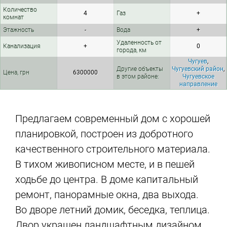
Количество
4
Газ
+
комнат
Этажность
-
Вода
+
Удаленность от
Канализация
+
0
города, км
Чугуев
,
Другие объекты
Чугуевский район
,
Цена, грн
6300000
в этом районе:
Чугуевское
направление
Предлагаем современный дом с хорошей
планировкой, построен из добротного
качественного строительного материала.
В тихом живописном месте, и в пешей
ходьбе до центра. В доме капитальный
ремонт, панорамные окна, два выхода.
Во дворе летний домик, беседка, теплица.
Двор украшен ландшафтным дизайном.