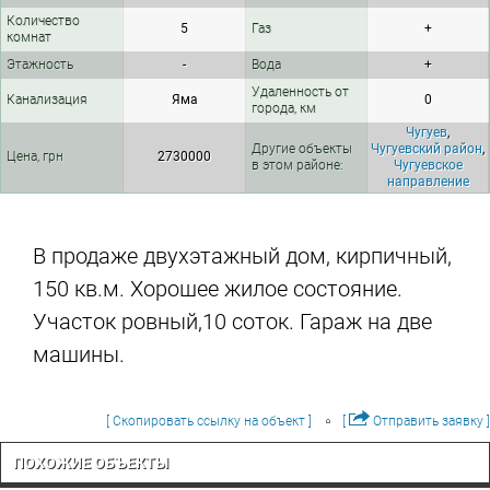
Количество
5
Газ
+
комнат
Этажность
-
Вода
+
Удаленность от
Канализация
Яма
0
города, км
Чугуев
,
Другие объекты
Чугуевский район
,
Цена, грн
2730000
в этом районе:
Чугуевское
направление
В продаже двухэтажный дом, кирпичный,
150 кв.м. Хорошее жилое состояние.
Участок ровный,10 соток. Гараж на две
машины.
[ Скопировать ссылку на объект ]
[
Отправить заявку ]
ПОХОЖИЕ ОБЪЕКТЫ