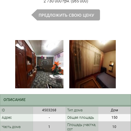
2 730 000 грн. ($65 000)
ПРЕДЛОЖИТЬ СВОЮ ЦЕНУ
ОПИСАНИЕ
ID
4503268
Тип дома
Дом
Адрес
-
Общая площадь
150
Площадь участка,
Часть дома
1
10
сот