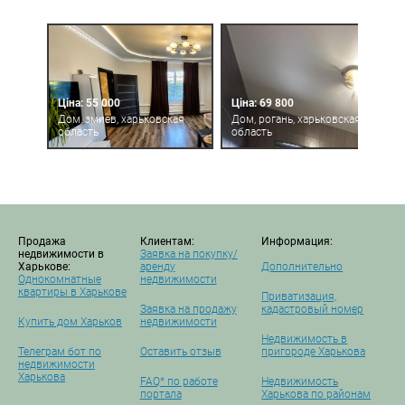
Ціна: 55 000
Ціна: 69 800
Дом, змиев, харьковская
Дом, рогань, харьковская
область
область
Продажа
Клиентам:
Информация:
недвижимости в
Заявка на покупку/
Харькове:
аренду
Дополнительно
Однокомнатные
недвижимости
квартиры в Харькове
Приватизация,
Заявка на продажу
кадастровый номер
Купить дом Харьков
недвижимости
Недвижимость в
Телеграм бот по
Оставить отзыв
пригороде Харькова
недвижимости
Харькова
FAQ* по работе
Недвижимость
портала
Харькова по районам