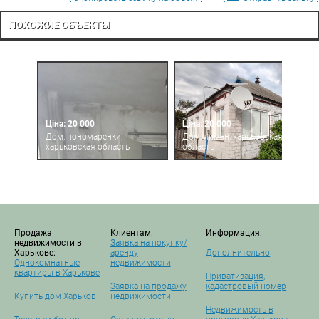
ПОХОЖИЕ ОБЪЕКТЫ
Ціна: 20 000
Ціна: 20 000
Дом, пономаренки,
Дом, лиман, харьковская
харьковская область
область
Продажа
Клиентам:
Информация:
недвижимости в
Заявка на покупку/
Харькове:
аренду
Дополнительно
Однокомнатные
недвижимости
квартиры в Харькове
Приватизация,
Заявка на продажу
кадастровый номер
Купить дом Харьков
недвижимости
Недвижимость в