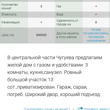
Количество
3
Газ
+
комнат
Этажность
-
Вода
+
Удаленность от
Канализация
+
0
города, км
Чугуев
,
Другие объекты
Чугуевский район
,
Цена, грн
840000
в этом районе:
Чугуевское
направление
В центральной части Чугуева предлагаем
жилой дом с газом и удобствами. 3
комнаты, кухня,санузел. Ровный
большой участок 13
сот.,приватизирован. Гараж, сараи,
погреб. Широкий двор, хороший подъезд.
[ Скопировать ссылку на объект ]
[
Отправить заявку ]