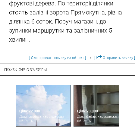
фруктові дерева. По території ділянки
стоять залізні ворота Прямокутна, рівна
ділянка 6 соток. Поруч магазин, до
зупинки маршрутки та залізничних 5
хвилин.
[ Скопировать ссылку на объект ]
[
Отправить заявку ]
ПОХОЖИЕ ОБЪЕКТЫ
Ціна: 22 000
Ціна: 23 000
Дом, мерефа, харьковская
Дом, бабаи, харьковская
область
область