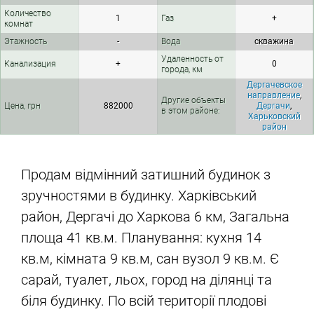
Количество
1
Газ
+
комнат
Этажность
-
Вода
скважина
Удаленность от
Канализация
+
0
города, км
Дергачевское
направление
,
Другие объекты
Цена, грн
882000
Дергачи
,
в этом районе:
Харьковский
район
Продам відмінний затишний будинок з
зручностями в будинку. Харківський
район, Дергачі до Харкова 6 км, Загальна
площа 41 кв.м. Планування: кухня 14
кв.м, кімната 9 кв.м, сан вузол 9 кв.м. Є
сарай, туалет, льох, город на ділянці та
біля будинку. По всій території плодові