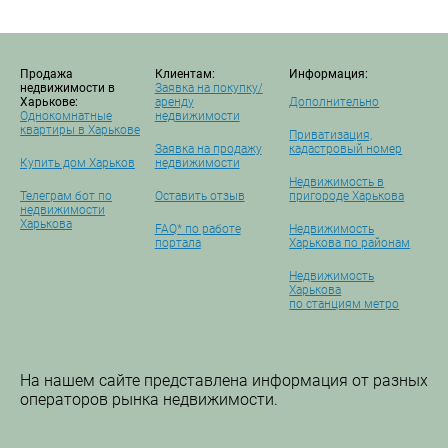
Продажа
Клиентам:
Информация:
недвижимости в
Заявка на покупку/
Харькове:
аренду
Дополнительно
Однокомнатные
недвижимости
квартиры в Харькове
Приватизация,
Заявка на продажу
кадастровый номер
Купить дом Харьков
недвижимости
Недвижимость в
Телеграм бот по
Оставить отзыв
пригороде Харькова
недвижимости
Харькова
FAQ* по работе
Недвижимость
портала
Харькова по районам
Недвижимость
Харькова
по станциям метро
На нашем сайте представлена информация от разных
операторов рынка недвижимости.