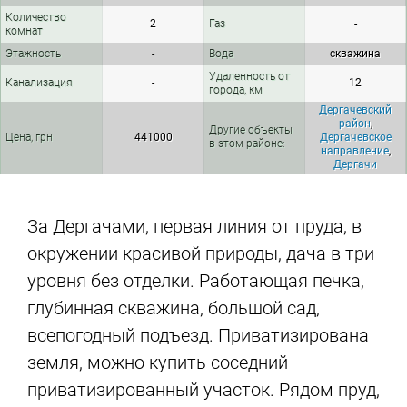
Количество
2
Газ
-
комнат
Этажность
-
Вода
скважина
Удаленность от
Канализация
-
12
города, км
Дергачевский
район
,
Другие объекты
Цена, грн
441000
Дергачевское
в этом районе:
направление
,
Дергачи
За Дергачами, первая линия от пруда, в
окружении красивой природы, дача в три
уровня без отделки. Работающая печка,
глубинная скважина, большой сад,
всепогодный подъезд. Приватизирована
земля, можно купить соседний
приватизированный участок. Рядом пруд,