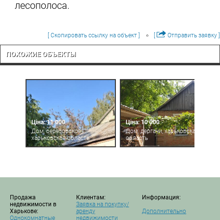
лесополоса.
[ Скопировать ссылку на объект ]
[
Отправить заявку ]
ПОХОЖИЕ ОБЪЕКТЫ
Ціна: 11 000
Ціна: 10 000
Дом, березовское,
Дом, дергачи, харьковская
харьковская область
область
Продажа
Клиентам:
Информация:
недвижимости в
Заявка на покупку/
Харькове:
аренду
Дополнительно
Однокомнатные
недвижимости