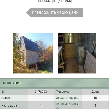
441 000 грн. ($10 500)
ПРЕДЛОЖИТЬ СВОЮ ЦЕНУ
ОПИСАНИЕ
ID
3478093
Тип дома
Дача
Адрес
-
Общая площадь
45
Площадь участка,
Часть дома
1
6
сот