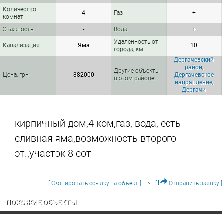
Количество
4
Газ
+
комнат
Этажность
-
Вода
+
Удаленность от
Канализация
Яма
10
города, км
Дергачевский
район
,
Другие объекты
Цена, грн
882000
Дергачевское
в этом районе:
направление
,
Дергачи
кирпичный дом,4 ком,газ, вода, есть
сливная яма,возможность второго
эт.,участок 8 сот
[ Скопировать ссылку на объект ]
[
Отправить заявку ]
ПОХОЖИЕ ОБЪЕКТЫ