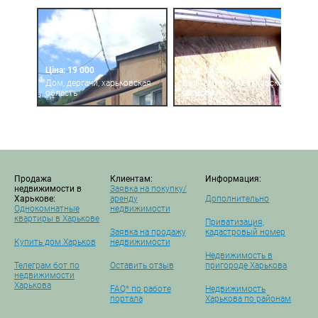
Ціна: 19 000
Ціна: 18 500
Дом, дергачи, харьковская
Дом, дергачи, харьковская
область
область
Продажа
Клиентам:
Информация:
недвижимости в
Заявка на покупку/
Харькове:
аренду
Дополнительно
Однокомнатные
недвижимости
квартиры в Харькове
Приватизация,
Заявка на продажу
кадастровый номер
Купить дом Харьков
недвижимости
Недвижимость в
Телеграм бот по
Оставить отзыв
пригороде Харькова
недвижимости
Харькова
FAQ* по работе
Недвижимость
портала
Харькова по районам