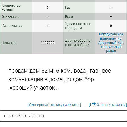
Количество
6
Газ
+
комнат
Этажность
-
Вода
+
Удаленность от
Канализация
+
0
города, км
Богодуховское
направление
,
Другие объекты
Цена, грн
1197000
Двуречный Кут
,
в этом районе:
Харьковский
район
продам дом 82 м. 6 ком. вода , газ , все
комуникации в доме , рядом бор
,хороший участок .
[ Скопировать ссылку на объект ]
[
Отправить заявку ]
ПОХОЖИЕ ОБЪЕКТЫ