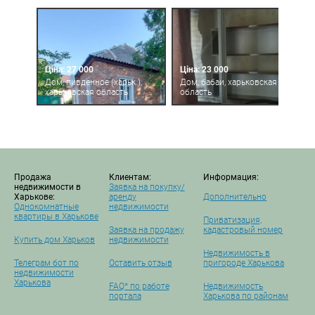
Ціна: 27 000
Ціна: 23 000
Дом, пивденное (харьк.),
Дом, бабаи, харьковская
харьковская область
область
Продажа
Клиентам:
Информация:
недвижимости в
Заявка на покупку/
Харькове:
аренду
Дополнительно
Однокомнатные
недвижимости
квартиры в Харькове
Приватизация,
Заявка на продажу
кадастровый номер
Купить дом Харьков
недвижимости
Недвижимость в
Телеграм бот по
Оставить отзыв
пригороде Харькова
недвижимости
Харькова
FAQ* по работе
Недвижимость
портала
Харькова по районам