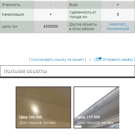
Этажность
-
Вода
+
Удаленность от
Канализация
+
0
города, км
Другие объекты
Аэропорт
,
Цена, грн
4200000
в этом районе:
Основянский
[ Скопировать ссылку на объект ]
[
Отправить заявку ]
ПОХОЖИЕ ОБЪЕКТЫ
Ціна: 120 000
Ціна: 117 000
Дом, харьков, жихарь
Дом, харьков, жихарь