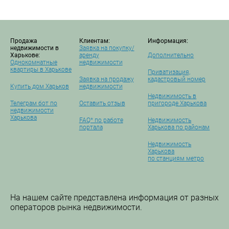
Продажа
Клиентам:
Информация:
недвижимости в
Заявка на покупку/
Харькове:
аренду
Дополнительно
Однокомнатные
недвижимости
квартиры в Харькове
Приватизация,
Заявка на продажу
кадастровый номер
Купить дом Харьков
недвижимости
Недвижимость в
Телеграм бот по
Оставить отзыв
пригороде Харькова
недвижимости
Харькова
FAQ* по работе
Недвижимость
портала
Харькова по районам
Недвижимость
Харькова
по станциям метро
На нашем сайте представлена информация от разных
операторов рынка недвижимости.