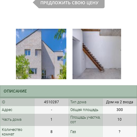
ПРЕДЛОЖИТЬ СВОЮ ЦЕНУ
ОПИСАНИЕ
ID
4510287
Тип дома
Дом на 2 входа
Адрес
-
Общая площадь
300
Площадь участка,
Часть дома
1
10
сот
Количество
8
Газ
?
комнат