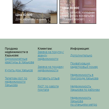
Ціна: 40 000
Дом, харьков, холодная
Ціна: 42 000
гора, метро вокзальная
Дом, харьков, песочин
(южный вокзал)
Продажа
Клиентам:
Информация:
недвижимости в
Заявка на покупку/
Харькове:
аренду
Дополнительно
Однокомнатные
недвижимости
квартиры в Харькове
Приватизация,
Заявка на продажу
кадастровый номер
Купить дом Харьков
недвижимости
Недвижимость в
Телеграм бот по
Оставить отзыв
пригороде Харькова
недвижимости
Харькова
FAQ* по работе
Недвижимость
портала
Харькова по районам
Недвижимость
Харькова
по станциям метро