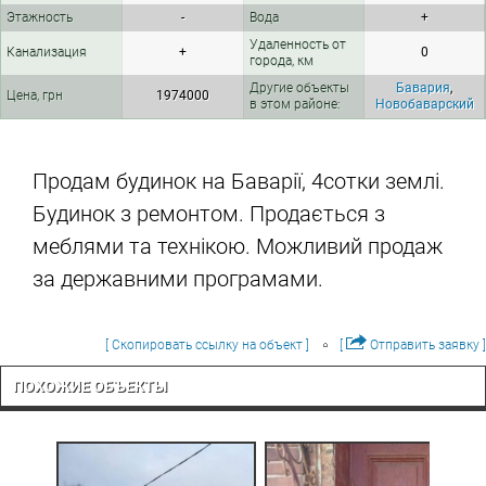
Этажность
-
Вода
+
Удаленность от
Канализация
+
0
города, км
Другие объекты
Бавария
,
Цена, грн
1974000
в этом районе:
Новобаварский
Продам будинок на Баварії, 4сотки землі.
Будинок з ремонтом. Продається з
меблями та технікою. Можливий продаж
за державними програмами.
[ Скопировать ссылку на объект ]
[
Отправить заявку ]
ПОХОЖИЕ ОБЪЕКТЫ