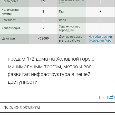
Часть дома
1/2
3
сот
Количество
3
Газ
+
комнат
Этажность
-
Вода
-
Удаленность от
Канализация
-
0
города, км
Другие объекты
Новобаварский
,
Цена, грн
462000
в этом районе:
Холодная Гора
продам 1/2 дома на Холодной горе с
минимальным торгом, метро и вся
развитая инфраструктура в пешей
доступности
[ ]
[
]
ПОХОЖИЕ ОБЪЕКТЫ