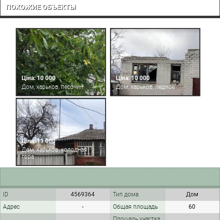
ПОХОЖИЕ ОБЪЕКТЫ
Ціна: 10 000
Ціна: 10 000
Дом, харьков, песочин
Дом, харьков, ледное
Ціна: 11 000
Дом, харьков, холодная
гора
ID
4569364
Тип дома
Дом
Адрес
-
Общая площадь
60
Площадь участка,