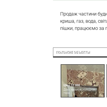
Продаж частини будин
криша, газ, вода, сві
пішки, працюємо за
ПОХОЖИЕ ОБЪЕКТЫ
Ціна: 17 000
Дом, харьков, холодная
гора