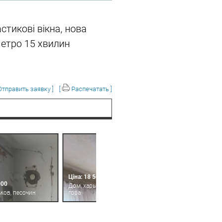
стикові вікна, нова
 метро 15 хвилин
тправить заявку ]
[
Распечатать ]
Ціна: 18 500
000
Дом, харьков, холодная
ков, песочин
гора