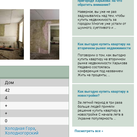
пригороде Харькова: на что
обратить внимание?
Наверное, вы уже не раз
задумывались над тем, чтобы
купить недвижимость за
городом Многие уже устали от
шумного, суетливого и …
Как выгодно купить квартиру на
вторичном рынке недвижимости
Поговорим о том, как выгодно
купить квартиру на вторичном
рынке недвижимости Харькова
Недавно состоялась
конференция под названием
Жить на проценты, …
Дом
42
Как выгодно купить квартиру в
новостройке?
4
За летний период в три раза
+
больше людей приняли
решение купить квартиру в
+
новостройке С начала лета в
Украине популярность …
0
Холодная Гора
,
Посмотреть все »
Холодногорский