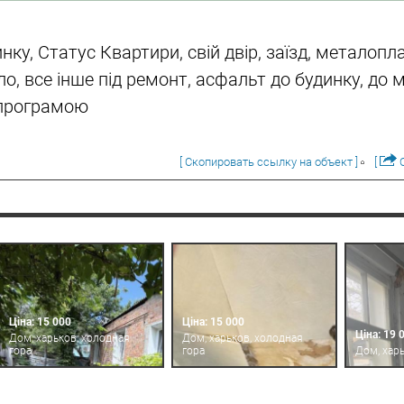
ку, Статус Квартири, свій двір, заїзд, металопла
тло, все інше під ремонт, асфальт до будинку, до
 програмою
[ Скопировать ссылку на объект ]
[
О
Ціна: 15 000
Ціна: 15 000
Ціна: 19 
Дом, харьков, холодная
Дом, харьков, холодная
гора
гора
Дом, харь