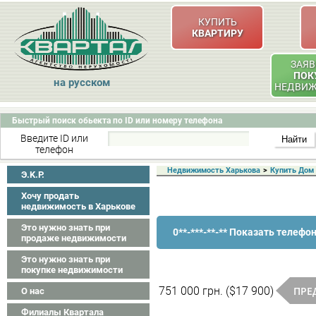
КУПИТЬ
КВАРТИРУ
ЗАЯВ
ПОК
на русском
НЕДВИ
Быстрый поиск обьекта по ID или номеру телефона
Введите ID или
телефон
Недвижимость Харькова
>
Купить Дом
Э.K.P.
Хочу продать
недвижимость в Харькове
Это нужно знать при
0**-***-**-** Показать телефо
продаже недвижимости
Это нужно знать при
покупке недвижимости
ПРЕ
751 000 грн. ($17 900)
О нас
Филиалы Квартала