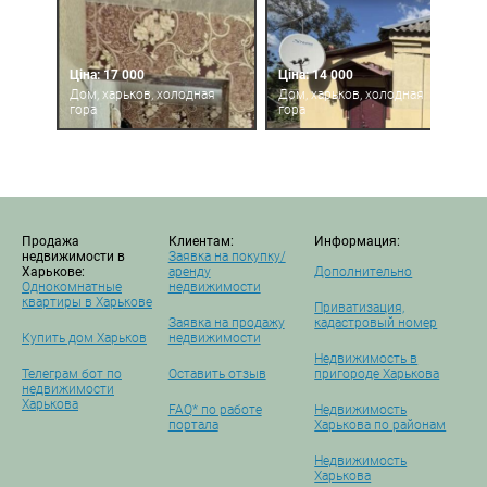
Ціна: 17 000
Ціна: 14 000
Дом, харьков, холодная
Дом, харьков, холодная
гора
гора
Продажа
Клиентам:
Информация:
недвижимости в
Заявка на покупку/
Харькове:
аренду
Дополнительно
Однокомнатные
недвижимости
квартиры в Харькове
Приватизация,
Заявка на продажу
кадастровый номер
Купить дом Харьков
недвижимости
Недвижимость в
Телеграм бот по
Оставить отзыв
пригороде Харькова
недвижимости
Харькова
FAQ* по работе
Недвижимость
портала
Харькова по районам
Недвижимость
Харькова