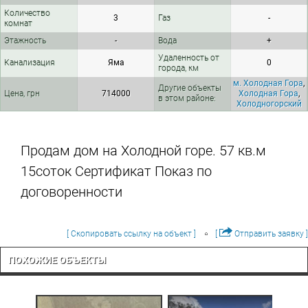
Количество
3
Газ
-
комнат
Этажность
-
Вода
+
Удаленность от
Канализация
Яма
0
города, км
м. Холодная Гора
,
Другие объекты
Цена, грн
714000
Холодная Гора
,
в этом районе:
Холодногорский
Продам дом на Холодной горе. 57 кв.м
15соток Сертификат Показ по
договоренности
[ Скопировать ссылку на объект ]
[
Отправить заявку ]
ПОХОЖИЕ ОБЪЕКТЫ