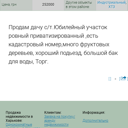
Другие объекты
Индустриальный
,
Цена, грн
252000
в этом районе:
ХТЗ
Продам дачу с/т.Юбилейный участок
ровный приватизированный ,есть
кадастровый номер,много фруктовых
деревьев, хороший подьезд, большой бак
для воды, Торг.
[ ]
[
]
Продажа
Клиентам:
Информация:
недвижимости в
Заявка на покупку/
Харькове:
аренду
Дополнительно
Однокомнатные
недвижимости