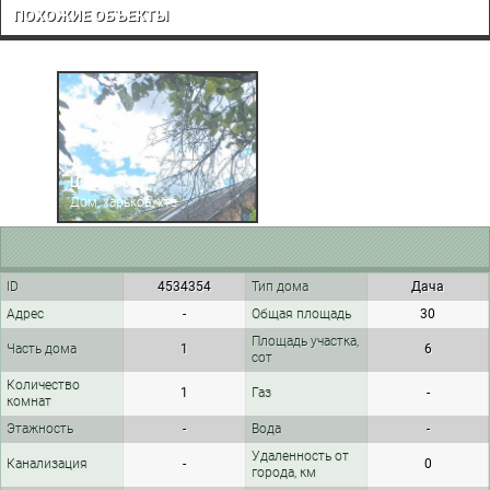
ПОХОЖИЕ ОБЪЕКТЫ
Ціна: 6 000
Дом, харьков, хтз
ID
4534354
Тип дома
Дача
Адрес
-
Общая площадь
30
Площадь участка,
Часть дома
1
6
сот
Количество
1
Газ
-
комнат
Этажность
-
Вода
-
Удаленность от
Канализация
-
0
города, км