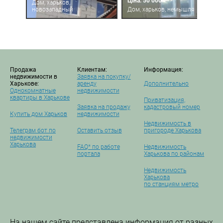
Ціна: 50 000
Дом, харьков,
новозападный
Дом, харьков, немышля
Продажа
Клиентам:
Информация:
недвижимости в
Заявка на покупку/
Харькове:
аренду
Дополнительно
Однокомнатные
недвижимости
квартиры в Харькове
Приватизация,
Заявка на продажу
кадастровый номер
Купить дом Харьков
недвижимости
Недвижимость в
Телеграм бот по
Оставить отзыв
пригороде Харькова
недвижимости
Харькова
FAQ* по работе
Недвижимость
портала
Харькова по районам
Недвижимость
Харькова
по станциям метро
На нашем сайте представлена информация от разных