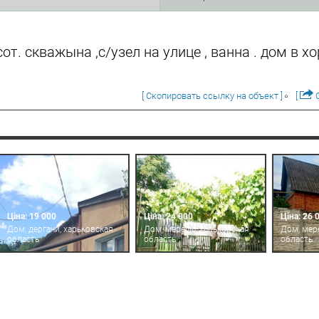
от. скважына ,с/узел на улице , ванна . дом в 
[ Скопировать ссылку на объект ]
[
О
Ціна: 19 000
Ціна: 24 000
Ціна: 26 
Дом, дергачи, харьковская
Дом, мерефа, харьковская
Дом, мер
область
область
область