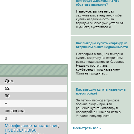
пригороде Харькова: на что
обратить внимание?
Наверное, вы уже не раз
задумывались над тем, чтобы
купить недвижимость за
городом Многие уже устали от
шумного, суетливого и …
Как выгодно купить квартиру на
вторичном рынке недвижимости
Поговорим о том, как выгодно
купить квартиру на вторичном
рынке недвижимости Харькова
Недавно состоялась
конференция под названием
Жить на проценты, …
Дом
62
Как выгодно купить квартиру в
новостройке?
30
За летний период в три раза
+
больше людей приняли
решение купить квартиру в
скважина
новостройке С начала лета в
Украине популярность …
0
Мерефянское направление
,
Посмотреть все »
НОВОСЁЛОВКА
,