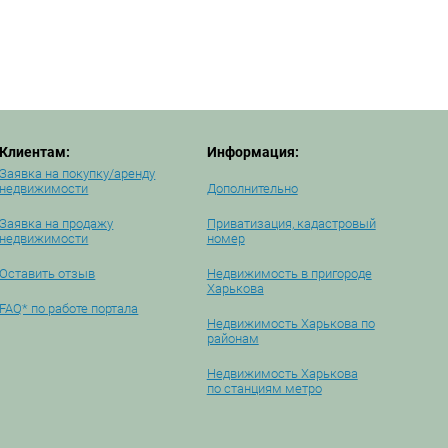
Клиентам:
Информация:
Заявка на покупку/аренду
недвижимости
Дополнительно
Заявка на продажу
Приватизация, кадастровый
недвижимости
номер
Оставить отзыв
Недвижимость в пригороде
Харькова
FAQ* по работе портала
Недвижимость Харькова по
районам
Недвижимость Харькова
по станциям метро