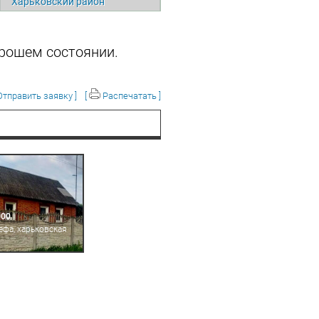
Харьковский район
хорошем состоянии.
тправить заявку ]
[
Распечатать ]
000
ефа, харьковская