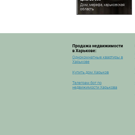
Дом, мерефа, харьковская
область
Продажа недвижимости
в Харькове:
Однокомнатные квартиры в
Харькове
Купить дом Харьков
Телеграм бот по
недвижимости Харькова