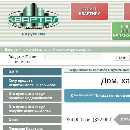
КУПИТЬ
КВАРТИРУ
ЗАЯВ
ПОК
на русском
НЕДВИ
Быстрый поиск обьекта по ID или номеру телефона
Введите ID или
телефон
Недвижимость Харькова
>
Купить Дом
Э.K.P.
Дом, ха
Хочу продать
недвижимость в Харькове
Это нужно знать при
0**-***-**-** Показать телефо
продаже недвижимости
Это нужно знать при
покупке недвижимости
ПРЕ
924 000 грн. ($22 000)
О нас
Филиалы Квартала