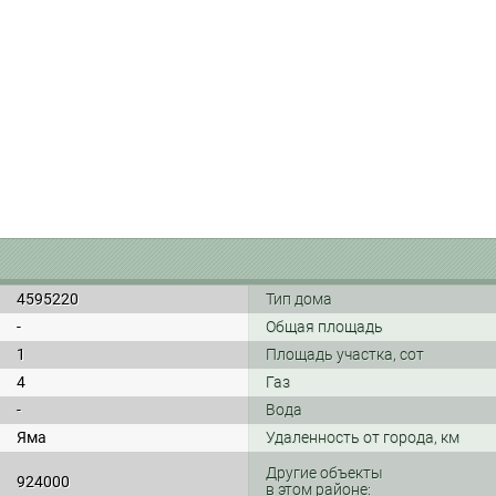
4595220
Тип дома
-
Общая площадь
1
Площадь участка, сот
4
Газ
-
Вода
Яма
Удаленность от города, км
Другие объекты
924000
в этом районе: