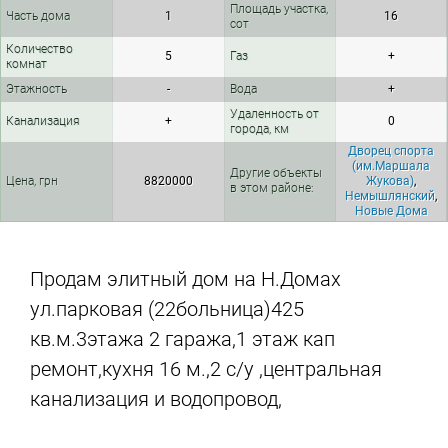
Площадь участка,
Часть дома
1
16
сот
Количество
5
Газ
+
комнат
Этажность
-
Вода
+
Удаленность от
Канализация
+
0
города, км
Дворец спорта
(им.Маршала
Другие объекты
Цена, грн
8820000
Жукова)
,
в этом районе:
Немышлянский
,
Новые Дома
Продам элитный дом на Н.Домах
ул.парковая (22больница)425
кв.м.3этажа 2 гаража,1 этаж кап
ремонт,кухня 16 м.,2 с/у ,центральная
канализация и водопровод,