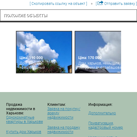
[ Скопировать ссылку на объект ]
[
Отправить заявку ]
ПОХОЖИЕ ОБЪЕКТЫ
Ціна: 190 000
Ціна: 170 000
Дом, харьков,
Дом, харьков, немышля,
новозападный
метро им.ак.барабашова
Продажа
Клиентам:
Информация:
недвижимости в
Заявка на покупку/
Харькове:
аренду
Дополнительно
Однокомнатные
недвижимости
квартиры в Харькове
Приватизация,
Заявка на продажу
кадастровый номер
Купить дом Харьков
недвижимости