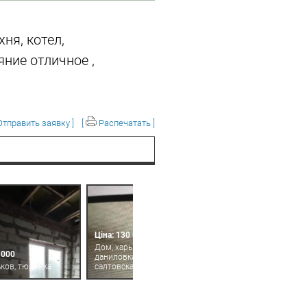
ня, котел,
яние отличное ,
тправить заявку ]
[
Распечатать ]
Ціна: 130 000
Дом, харьков, большая
 000
даниловка, метро
ьков, тюринка
салтовская (героев труда)