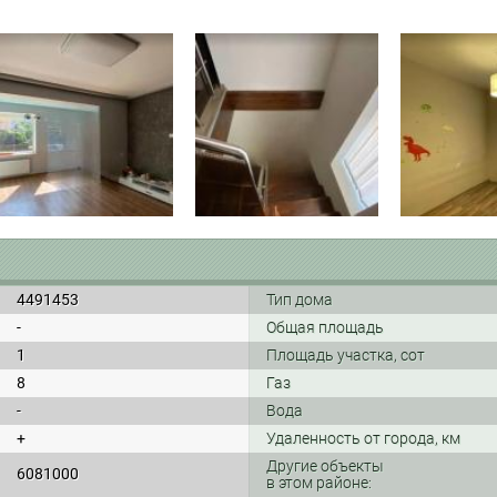
4491453
Тип дома
-
Общая площадь
1
Площадь участка, сот
8
Газ
-
Вода
+
Удаленность от города, км
Другие объекты
6081000
в этом районе: