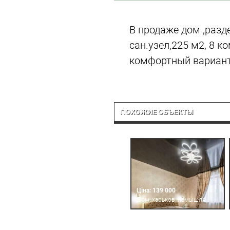
В продаже дом ,разде
сан.узел,225 м2, 8 к
комфортный вариант
ПОХОЖИЕ ОБЪЕКТЫ
Ціна: 139 000
Дом, харьков, немышля