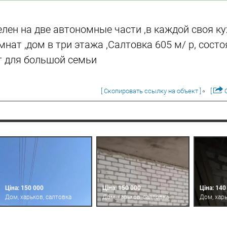
лен на две автономные части ,в каждой своя кух
омнат ,дом в три этажа ,Салтовка 605 м/ р, состо
 для большой семьи
[ Скопировать ссылку на объект ]
[
О
Ціна: 150 000
Ціна: 150 000
Ціна: 140
Дом, харьков, салтовка
Дом, харьков, салтовка
Дом, хар