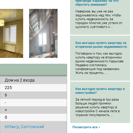
пригороде Харькова: на что
обратить внимание?
Наверное, вы уже не раз
задумывались над тем, чтобы
купить недвижимость за
городом Многие уже устали от
шумного, суетливого и …
Как выгодно купить квартиру на
вторичном рынке недвижимости
Поговорим о том, как выгодно
купить квартиру на вторичном
рынке недвижимости Харькова
Недавно состоялась
конференция под названием
Жить на проценты, …
Дом на 2 входа
225
Как выгодно купить квартиру в
новостройке?
6
За летний период в три раза
-
больше людей приняли
решение купить квартиру в
+
новостройке С начала лета в
Украине популярность …
0
605м/р
,
Салтовский
Посмотреть все »