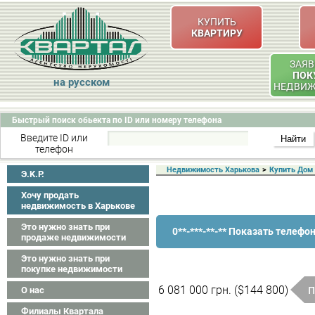
КУПИТЬ
КВАРТИРУ
ЗАЯВ
ПОК
на русском
НЕДВИ
Быстрый поиск обьекта по ID или номеру телефона
Введите ID или
телефон
Недвижимость Харькова
>
Купить Дом
Э.K.P.
Хочу продать
недвижимость в Харькове
Это нужно знать при
0**-***-**-** Показать телефо
продаже недвижимости
Это нужно знать при
покупке недвижимости
П
6 081 000 грн. ($144 800)
О нас
Филиалы Квартала