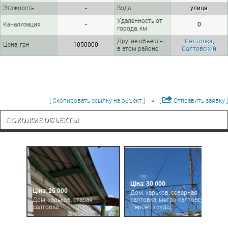
Этажность
-
Вода
улица
Удаленность от
Канализация
-
0
города, км
Другие объекты
Салтовка
,
Цена, грн
1050000
в этом районе:
Салтовский
[ Скопировать ссылку на объект ]
[
Отправить заявку ]
ПОХОЖИЕ ОБЪЕКТЫ
Ціна: 30 000
Ціна: 25 000
Дом, харьков, северная
Дом, харьков, старая
салтовка, метро салтовская
салтовка
(героев труда)