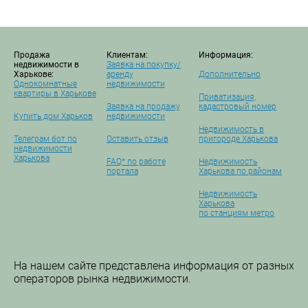
Продажа
Клиентам:
Информация:
недвижимости в
Заявка на покупку/
Харькове:
аренду
Дополнительно
Однокомнатные
недвижимости
квартиры в Харькове
Приватизация,
Заявка на продажу
кадастровый номер
Купить дом Харьков
недвижимости
Недвижимость в
Телеграм бот по
Оставить отзыв
пригороде Харькова
недвижимости
Харькова
FAQ* по работе
Недвижимость
портала
Харькова по районам
Недвижимость
Харькова
по станциям метро
На нашем сайте представлена информация от разных
операторов рынка недвижимости.