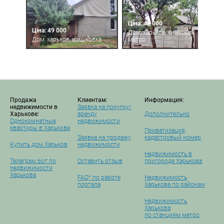
Ціна: 42 000
Ціна: 49 000
Дом, харьков, киевская
Дом, харьков, шишковка
метро
Продажа
Клиентам:
Информация:
недвижимости в
Заявка на покупку/
Харькове:
аренду
Дополнительно
Однокомнатные
недвижимости
квартиры в Харькове
Приватизация,
Заявка на продажу
кадастровый номер
Купить дом Харьков
недвижимости
Недвижимость в
Телеграм бот по
Оставить отзыв
пригороде Харькова
недвижимости
Харькова
FAQ* по работе
Недвижимость
портала
Харькова по районам
Недвижимость
Харькова
по станциям метро