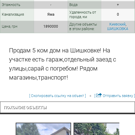
Этажность
-
Вода
+
Удаленность от
Канализация
Яма
0
города, км
Другие объекты
Киевский
,
Цена, грн
1890000
в этом районе:
ШИШКОВКА
Продам 5 ком дом на Шишковке! На
участке есть гараж,отдельный заезд с
улицы,сарай с погребом! Рядом
магазины,транспорт!
[ Скопировать ссылку на объект ]
[
Отправить заявку ]
ПОХОЖИЕ ОБЪЕКТЫ