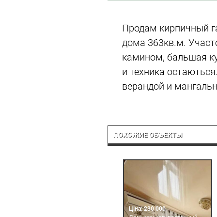
Продам кирпичный г
дома 363кв.м. Участ
камином, бальшая ку
и техника остаються
верандой и мангальн
ПОХОЖИЕ ОБЪЕКТЫ
Ціна: 230 000