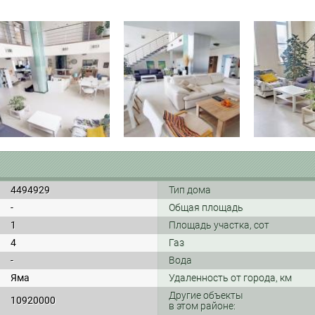
4494929
Тип дома
-
Общая площадь
1
Площадь участка, сот
4
Газ
-
Вода
Яма
Удаленность от города, км
Другие объекты
10920000
в этом районе: