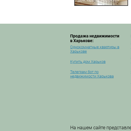
Дом, харьков, восточный
Продажа недвижимости
в Харькове:
Однокомнатные квартиры в
Харькове
Купить дом Харьков
Телеграм бот по
недвижимости Харькова
На нашем сайте представл