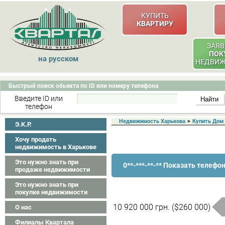
КУПИТЬ
КВАРТИРУ
ЗАЯВ
ПОК
на русском
НЕДВИ
Быстрый поиск обьекта по ID или номеру телефона
Введите ID или
телефон
Недвижимость Харькова
>
Купить Дом
Э.K.P.
Хочу продать
недвижимость в Харькове
Это нужно знать при
0**-***-**-** Показать телефо
продаже недвижимости
Это нужно знать при
покупке недвижимости
10 920 000 грн. ($260 000)
О нас
Филиалы Квартала