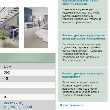
пригороде Харькова: на что
обратить внимание?
Наверное, вы уже не раз
задумывались над тем, чтобы
купить недвижимость за
городом Многие уже устали от
шумного, суетливого и …
Как выгодно купить квартиру на
вторичном рынке недвижимости
Поговорим о том, как выгодно
купить квартиру на вторичном
рынке недвижимости Харькова
Недавно состоялась
конференция под названием
Жить на проценты, …
Дом
363
Как выгодно купить квартиру в
новостройке?
15
За летний период в три раза
+
больше людей приняли
решение купить квартиру в
+
новостройке С начала лета в
Украине популярность …
0
Восточный
,
Посмотреть все »
Индустриальный