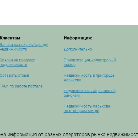
Клиентам:
Информация:
Заявка на покупку/аренду
недвижимости
Дополнительно
Заявка на продажу
Приватизация, кадастровый
недвижимости
номер
Оставить отзыв
Недвижимость в пригороде
Харькова
FAQ* по работе портала
Недвижимость Харькова по
районам
Недвижимость Харькова
по станциям метро
ена информация от разных операторов рынка недвижимост