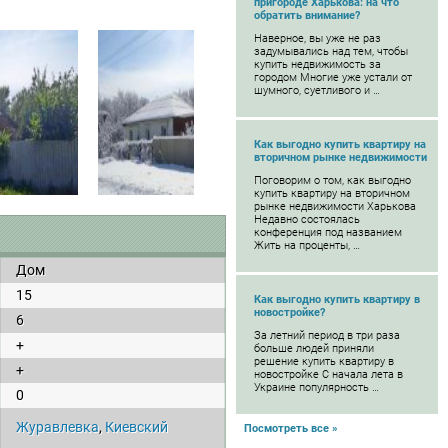
пригороде Харькова: на что
обратить внимание?
Наверное, вы уже не раз
задумывались над тем, чтобы
купить недвижимость за
городом Многие уже устали от
шумного, суетливого и …
Как выгодно купить квартиру на
вторичном рынке недвижимости
Поговорим о том, как выгодно
купить квартиру на вторичном
рынке недвижимости Харькова
Недавно состоялась
конференция под названием
Жить на проценты, …
Дом
15
Как выгодно купить квартиру в
новостройке?
6
За летний период в три раза
+
больше людей приняли
решение купить квартиру в
+
новостройке С начала лета в
Украине популярность …
0
Журавлевка
,
Киевский
Посмотреть все »