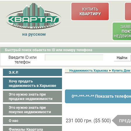
КУПИТЬ
КВАРТИРУ
ЗАЯВ
ПОК
на русском
НЕДВИ
Быстрый поиск обьекта по ID или номеру телефона
Введите ID или
телефон
Недвижимость Харькова
>
Купить Дом
Э.K.P.
Хочу продать
недвижимость в Харькове
Это нужно знать при
0**-***-**-** Показать телефо
продаже недвижимости
Это нужно знать при
покупке недвижимости
ПРЕД
231 000 грн. ($5 500)
О нас
Филиалы Квартала