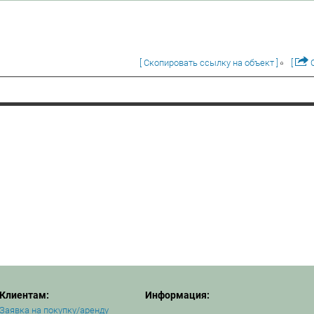
[ Скопировать ссылку на объект ]
[
О
Клиентам:
Информация:
Заявка на покупку/аренду