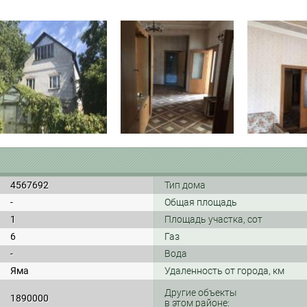
4567692
Тип дома
-
Общая площадь
1
Площадь участка, сот
6
Газ
-
Вода
Яма
Удаленность от города, км
Другие объекты
1890000
в этом районе: