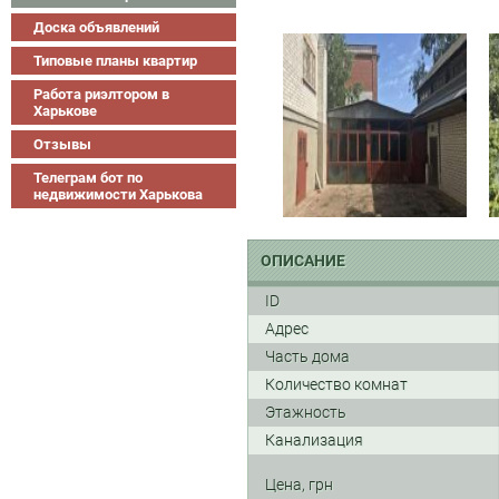
Доска объявлений
Типовые планы квартир
Работа риэлтором в
Харькове
Отзывы
Телеграм бот по
недвижимости Харькова
ОПИСАНИЕ
ID
Адрес
Часть дома
Количество комнат
Этажность
Канализация
Цена, грн