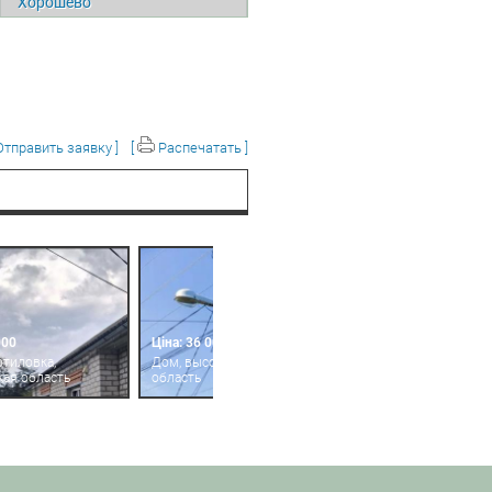
Хорошево
тправить заявку ]
[
Распечатать ]
000
Ціна: 36 000
отиловка,
Дом, высокий, харьковская
кая область
область