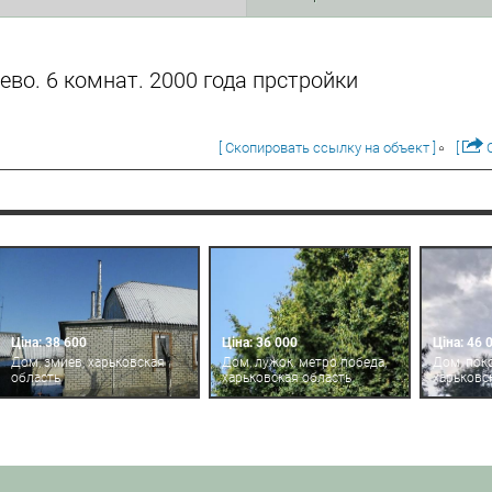
во. 6 комнат. 2000 года прстройки
[ Скопировать ссылку на объект ]
[
О
Ціна: 38 600
Ціна: 36 000
Ціна: 46 
Дом, змиев, харьковская
Дом, лужок, метро победа,
Дом, пок
область
харьковская область
харьковс