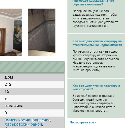
пригороде Харькова: на что
обратить внимание?
Наверное, вы уже не раз
задумывались над тем, чтобы
купить недвижимость за
городом Многие уже устали от
шумного, суетливого и …
Как выгодно купить квартиру на
вторичном рынке недвижимости
Поговорим о том, как выгодно
купить квартиру на вторичном
рынке недвижимости Харькова
Недавно состоялась
конференция под названием
Жить на проценты, …
Дом
212
Как выгодно купить квартиру в
новостройке?
15
За летний период в три раза
+
больше людей приняли
решение купить квартиру в
скважина
новостройке С начала лета в
Украине популярность …
0
Змиевское направление
,
Посмотреть все »
Харьковский район
,