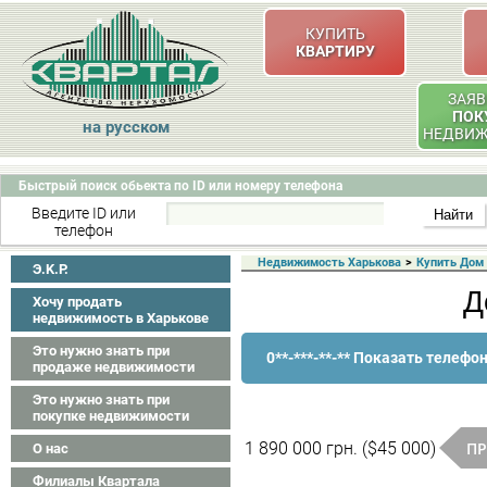
КУПИТЬ
КВАРТИРУ
ЗАЯВ
ПОК
на русском
НЕДВИ
Быстрый поиск обьекта по ID или номеру телефона
Введите ID или
телефон
Недвижимость Харькова
>
Купить Дом
Э.K.P.
Д
Хочу продать
недвижимость в Харькове
Это нужно знать при
0**-***-**-** Показать телефо
продаже недвижимости
Это нужно знать при
покупке недвижимости
ПР
1 890 000 грн. ($45 000)
О нас
Филиалы Квартала