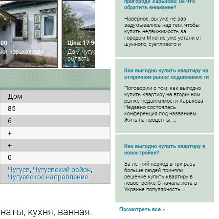
пригороде Харькова: на что
обратить внимание?
Наверное, вы уже не раз
задумывались над тем, чтобы
купить недвижимость за
городом Многие уже устали от
000
Ціна: 17 900
шумного, суетливого и …
ки, харьковская
Дом, чугуев, харьковская
область
Как выгодно купить квартиру на
вторичном рынке недвижимости
Поговорим о том, как выгодно
купить квартиру на вторичном
Дом
рынке недвижимости Харькова
Недавно состоялась
85
конференция под названием
6
Жить на проценты, …
+
+
Как выгодно купить квартиру в
новостройке?
0
За летний период в три раза
Чугуев
,
Чугуевский район
,
больше людей приняли
Чугуевское направление
решение купить квартиру в
новостройке С начала лета в
Украине популярность …
наты, кухня, ванная.
Посмотреть все »