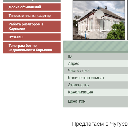
Доска объявлений
Типовые планы квартир
Работа риэлтором в
Ціна: 20 000
Харькове
Дом, лиман, харьковская
область
Отзывы
Телеграм бот по
недвижимости Харькова
ID
Адрес
Часть дома
Количество комнат
Этажность
Канализация
Цена, грн
Предлагаем в Чугуев