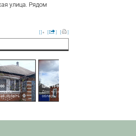
ихая улица. Рядом
[ ]
[
]
[
]
000
Ціна: 15 000
иновка,
Дом, чугуев, харьковская
кая область
область