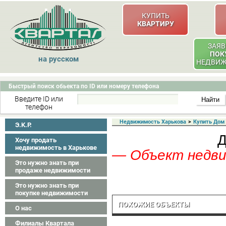
КУПИТЬ
КВАРТИРУ
ЗАЯВ
ПОК
на русском
НЕДВИ
Быстрый поиск обьекта по ID или номеру телефона
Введите ID или
телефон
Недвижимость Харькова
>
Купить Дом
Э.K.P.
Д
Хочу продать
недвижимость в Харькове
— Объект недвиж
Это нужно знать при
продаже недвижимости
Это нужно знать при
покупке недвижимости
ПОХОЖИЕ ОБЪЕКТЫ
О нас
Филиалы Квартала