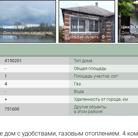
Ціна: 20 000
Ціна: 16 000
Ціна: 21 
Дом, коропово, харьковская
Дом, малиновка,
Дом, зидь
область
харьковская область
область
4150201
Тип дома
-
Общая площадь
1
Площадь участка, сот
4
Газ
-
Вода
+
Удаленность от города, км
Другие объекты
751000
в этом районе:
е дом с удобствами, газовым отоплением. 4 ком