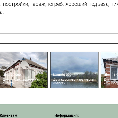
з. постройки, гараж,погреб. Хороший подъезд, т
а.
Ціна: 20 000
Ціна: 20 000
Ціна: 16 
Дом, лиман, харьковская
Дом, коропово, харьковская
Дом, мал
область
область
харьковс
Клиентам:
Информация: