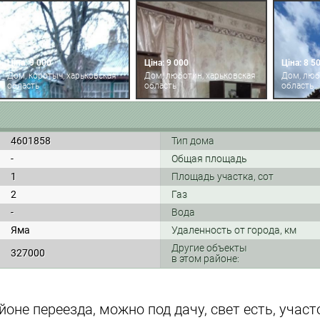
Ціна: 9 000
Ціна: 9 000
Ціна: 8 5
Дом, коротыч, харьковская
Дом, люботин, харьковская
Дом, люб
область
область
область
4601858
Тип дома
-
Общая площадь
1
Площадь участка, сот
2
Газ
-
Вода
Яма
Удаленность от города, км
Другие объекты
327000
в этом районе:
йоне переезда, можно под дачу, свет есть, учас