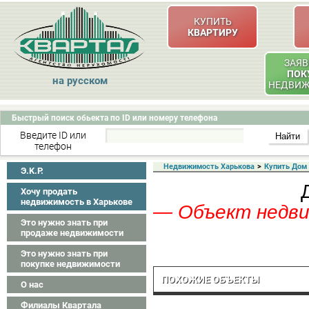
КУПИТЬ
КВАРТИРУ
ЗАЯВ
ПОК
на русском
НЕДВИ
Быстрый поиск обьекта по ID или номеру телефона
Введите ID или
телефон
Недвижимость Харькова
>
Купить Дом
Э.K.P.
Хочу продать
недвижимость в Харькове
— Объект недвиж
Это нужно знать при
продаже недвижимости
Это нужно знать при
покупке недвижимости
ПОХОЖИЕ ОБЪЕКТЫ
О нас
Филиалы Квартала