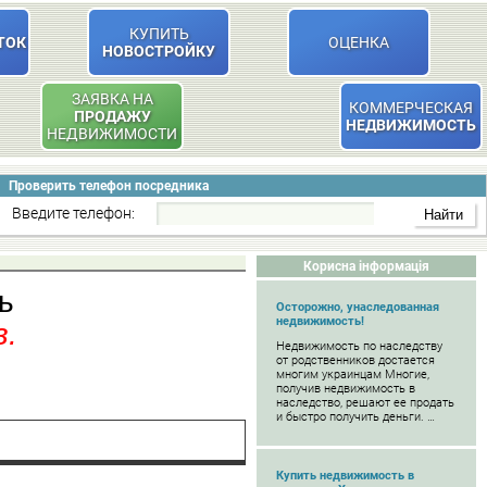
КУПИТЬ
ТОК
ОЦЕНКА
НОВОСТРОЙКУ
ЗАЯВКА НА
КОММЕРЧЕСКАЯ
ПРОДАЖУ
НЕДВИЖИМОСТЬ
НЕДВИЖИМОСТИ
Проверить телефон посредника
Введите телефон:
Корисна інформація
ь
Осторожно, унаследованная
недвижимость!
в.
Недвижимость по наследству
от родственников достается
многим украинцам Многие,
получив недвижимость в
наследство, решают ее продать
и быстро получить деньги. …
Купить недвижимость в