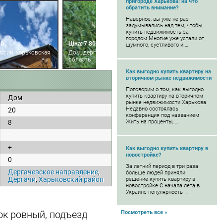
пригороде Харькова: на что
обратить внимание?
Наверное, вы уже не раз
задумывались над тем, чтобы
купить недвижимость за
городом Многие уже устали от
00
Ціна: 7 800
шумного, суетливого и …
отин, харьковская
Дом, дергачи, харьковская
область
Как выгодно купить квартиру на
вторичном рынке недвижимости
Поговорим о том, как выгодно
купить квартиру на вторичном
Дом
рынке недвижимости Харькова
Недавно состоялась
20
конференция под названием
8
Жить на проценты, …
-
+
Как выгодно купить квартиру в
новостройке?
0
За летний период в три раза
Дергачевское направление
,
больше людей приняли
Дергачи
,
Харьковский район
решение купить квартиру в
новостройке С начала лета в
Украине популярность …
ток ровный, подъезд
Посмотреть все »