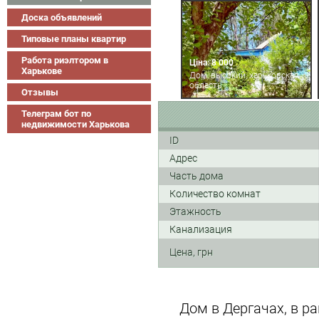
Доска объявлений
Типовые планы квартир
Работа риэлтором в
Ціна: 8 000
Харькове
Дом, высокий, харьковская
область
Отзывы
Телеграм бот по
недвижимости Харькова
ID
Адрес
Часть дома
Количество комнат
Этажность
Канализация
Цена, грн
Дом в Дергачах, в ра