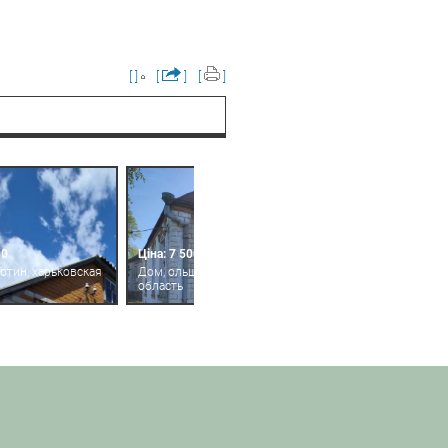
[ ]
[
]
[
]
00
Ціна: 7 500
отин, харьковская
Дом, ольшаны, харьковская
область