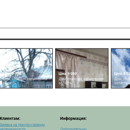
Ціна: 9 000
Ціна: 9 000
Ціна: 8 5
Дом, коротыч, харьковская
Дом, люботин, харьковская
Дом, люб
область
область
область
Клиентам:
Информация:
Заявка на покупку/аренду
недвижимости
Дополнительно