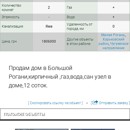
Количество
2
Газ
+
комнат
Этажность
-
Вода
+
Удаленность от
Канализация
Яма
0
города, км
Малая Рогань
,
Другие объекты
Харьковский
Цена, грн
1806000
в этом районе:
район
,
Чугуевское
направление
Продам дом в Большой
Рогани,кирпичный ,газ,вода,сан узел в
доме,12 соток.
[ Скопировать ссылку на объект ]
[
Отправить заявку ]
ПОХОЖИЕ ОБЪЕКТЫ