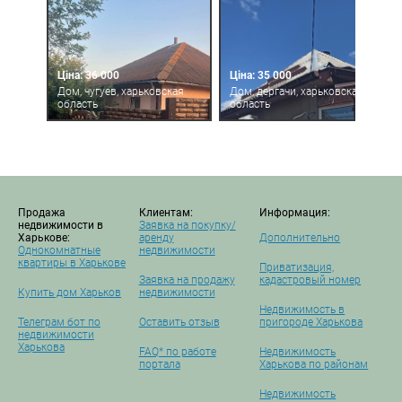
Ціна: 36 000
Ціна: 35 000
Дом, чугуев, харьковская
Дом, дергачи, харьковская
область
область
Продажа
Клиентам:
Информация:
недвижимости в
Заявка на покупку/
Харькове:
аренду
Дополнительно
Однокомнатные
недвижимости
квартиры в Харькове
Приватизация,
Заявка на продажу
кадастровый номер
Купить дом Харьков
недвижимости
Недвижимость в
Телеграм бот по
Оставить отзыв
пригороде Харькова
недвижимости
Харькова
FAQ* по работе
Недвижимость
портала
Харькова по районам
Недвижимость