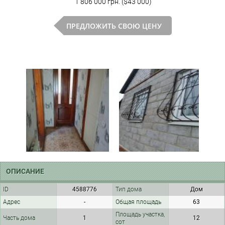
1 806 000 грн. ($43 000)
ПРЕДЛОЖИТЬ СВОЮ ЦЕНУ
ОПИСАНИЕ
ID
4588776
Тип дома
Дом
Адрес
-
Общая площадь
63
Площадь участка,
Часть дома
1
12
сот