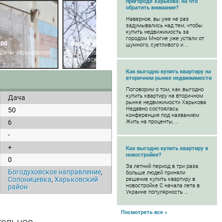
пригороде Харькова: на что
обратить внимание?
Наверное, вы уже не раз
задумывались над тем, чтобы
купить недвижимость за
городом Многие уже устали от
500
Ціна: 10 000
шумного, суетливого и …
шаны, харьковская
Дом, солоницевка,
харьковская область
Как выгодно купить квартиру на
вторичном рынке недвижимости
Поговорим о том, как выгодно
купить квартиру на вторичном
Дача
рынке недвижимости Харькова
Недавно состоялась
50
конференция под названием
6
Жить на проценты, …
-
+
Как выгодно купить квартиру в
новостройке?
0
За летний период в три раза
Богодуховское направление
,
больше людей приняли
Солоницевка
,
Харьковский
решение купить квартиру в
новостройке С начала лета в
район
Украине популярность …
Посмотреть все »