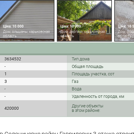
Ціна: 10 000
Ціна: 10 000
Ціна: 10 
Дом, ольшаны, харьковская
Дом, дергачи, харьковская
Дом, оль
область
область
область
3634532
Тип дома
-
Общая площадь
1
Площадь участка, сот
3
Газ
-
Вода
-
Удаленность от города, км
Другие объекты
420000
в этом районе: