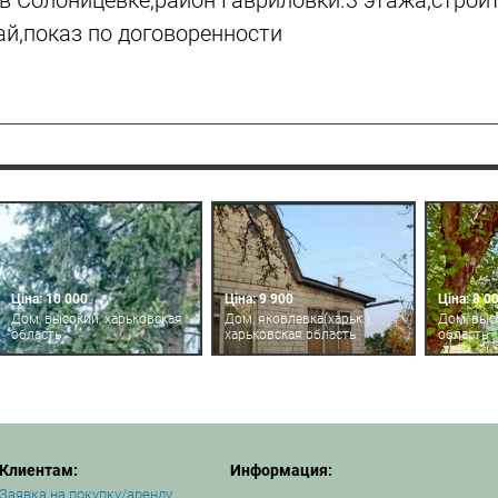
в Солоницевке,район Гавриловки.3 этажа,строи
ай,показ по договоренности
Ціна: 10 000
Ціна: 9 900
Ціна: 8 0
Дом, высокий, харьковская
Дом, яковлевка(харьк.),
Дом, выс
область
харьковская область
область
Клиентам:
Информация:
Заявка на покупку/аренду