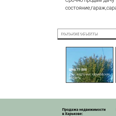
Срочно продам дачу 
состояние,гараж,сар
ПОХОЖИЕ ОБЪЕКТЫ
Ціна: 11 000
Дом, надточии, харьковская
область
Продажа недвижимости
в Харькове: