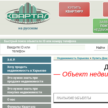
КУПИТЬ
КВАРТИРУ
ЗАЯВ
ПОК
на русском
НЕДВИ
Быстрый поиск обьекта по ID или номеру телефона
Введите ID или
телефон
Недвижимость Харькова
>
Купить Дом
Э.K.P.
Д
Хочу продать
недвижимость в Харькове
— Объект недвиж
Это нужно знать при
продаже недвижимости
Это нужно знать при
покупке недвижимости
ПОХОЖИЕ ОБЪЕКТЫ
О нас
Филиалы Квартала