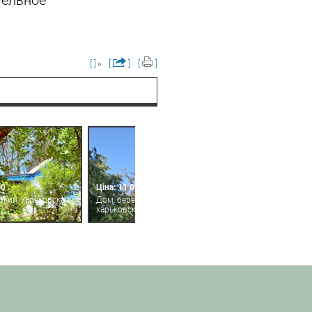
тельное
[ ]
[
]
[
]
00
Ціна: 11 000
окий, харьковская
Дом, березовское,
харьковская область