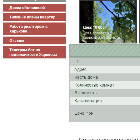
Доска объявлений
Типовые планы квартир
Работа риэлтором в
Ціна: 10 000
Харькове
Дом, солоницевка,
харьковская область
Отзывы
Телеграм бот по
недвижимости Харькова
ID
Адрес
Часть дома
Количество комнат
Этажность
Канализация
Цена, грн