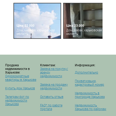
Ціна: 22 000
Ціна: 23 000
Дом, мерефа, харьковская
Дом, бабаи, харьковская
область
область
Продажа
Клиентам:
Информация:
недвижимости в
Заявка на покупку/
Харькове:
аренду
Дополнительно
Однокомнатные
недвижимости
квартиры в Харькове
Приватизация,
Заявка на продажу
кадастровый номер
Купить дом Харьков
недвижимости
Недвижимость в
Телеграм бот по
Оставить отзыв
пригороде Харькова
недвижимости
Харькова
FAQ* по работе
Недвижимость
портала
Харькова по районам