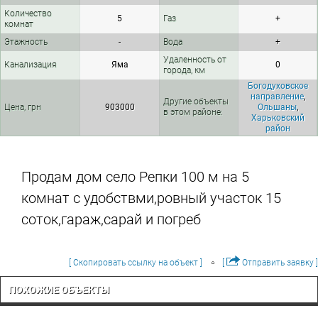
Количество
5
Газ
+
комнат
Этажность
-
Вода
+
Удаленность от
Канализация
Яма
0
города, км
Богодуховское
направление
,
Другие объекты
Цена, грн
903000
Ольшаны
,
в этом районе:
Харьковский
район
Продам дом село Репки 100 м на 5
комнат с удобствми,ровный участок 15
соток,гараж,сарай и погреб
[ Скопировать ссылку на объект ]
[
Отправить заявку ]
ПОХОЖИЕ ОБЪЕКТЫ