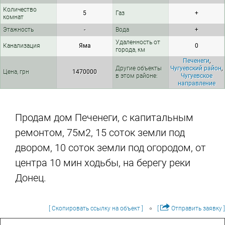
Количество
5
Газ
+
комнат
Этажность
-
Вода
+
Удаленность от
Канализация
Яма
0
города, км
Печенеги
,
Другие объекты
Чугуевский район
,
Цена, грн
1470000
в этом районе:
Чугуевское
направление
Продам дом Печенеги, с капитальным
ремонтом, 75м2, 15 соток земли под
двором, 10 соток земли под огородом, от
центра 10 мин ходьбы, на берегу реки
Донец.
[ Скопировать ссылку на объект ]
[
Отправить заявку ]