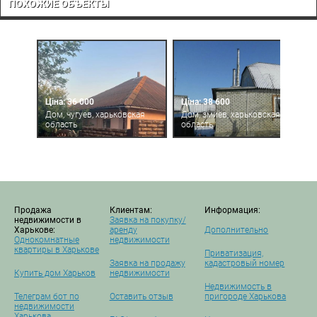
ПОХОЖИЕ ОБЪЕКТЫ
Ціна: 36 000
Ціна: 38 600
Дом, чугуев, харьковская
Дом, змиев, харьковская
область
область
Продажа
Клиентам:
Информация:
недвижимости в
Заявка на покупку/
Харькове:
аренду
Дополнительно
Однокомнатные
недвижимости
квартиры в Харькове
Приватизация,
Заявка на продажу
кадастровый номер
Купить дом Харьков
недвижимости
Недвижимость в
Телеграм бот по
Оставить отзыв
пригороде Харькова
недвижимости
Харькова